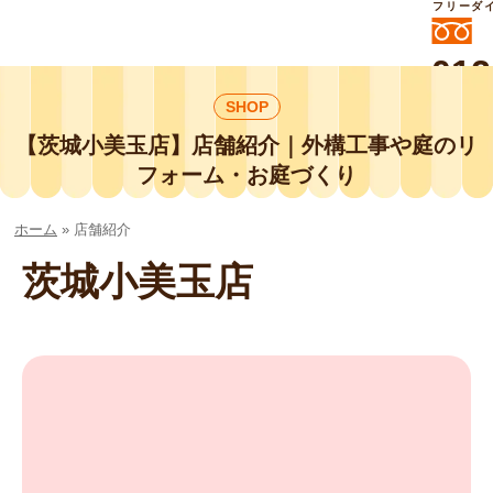
フリーダ
012
よいに
SHOP
412
外構工事や庭リフォームは庭づくり業界
No.1チェーン店の
【茨城小美玉店】店舗紹介｜外構工事や庭のリ
smileガーデンプチ庭づくり事業部にお
フォーム・お庭づくり
任せください！
ホーム
»
店舗紹介
茨城小美玉店