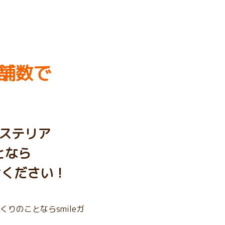
舗数で
ステリア
となら
せください！
りのことならsmileガ