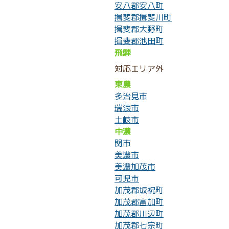
安八郡安八町
揖斐郡揖斐川町
揖斐郡大野町
揖斐郡池田町
飛騨
対応エリア外
東農
多治見市
瑞浪市
土岐市
中濃
関市
美濃市
美濃加茂市
可児市
加茂郡坂祝町
加茂郡富加町
加茂郡川辺町
加茂郡七宗町