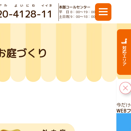
ヤル
よいにわ
イイネ
本部コールセンター
20
-
4128
-
11
平 日 8：00〜19：00
土日祝 9：00〜18：00
対応エリア
お庭づくり
今だけ
WEB