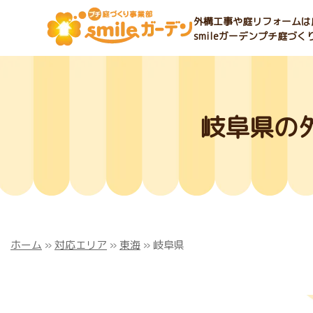
外構工事や庭リフォームは庭
smileガーデンプチ庭づ
岐阜県の
ホーム
»
対応エリア
»
東海
»
岐阜県