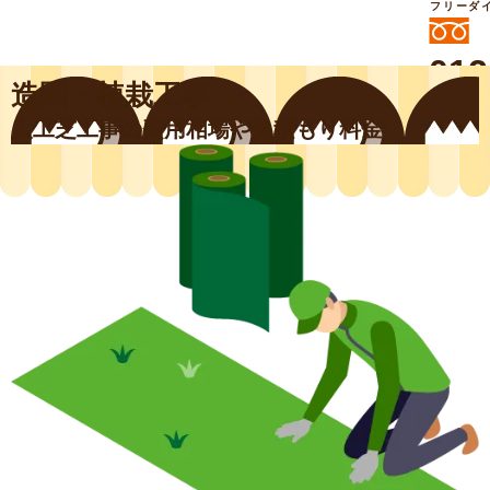
フリーダ
012
造園・植栽工事
よいに
412
外構工事や庭リフォームは庭づくり業界
人工芝工事の費用相場や見積もり料金
No.1チェーン店の
smileガーデンプチ庭づくり事業部にお
任せください！