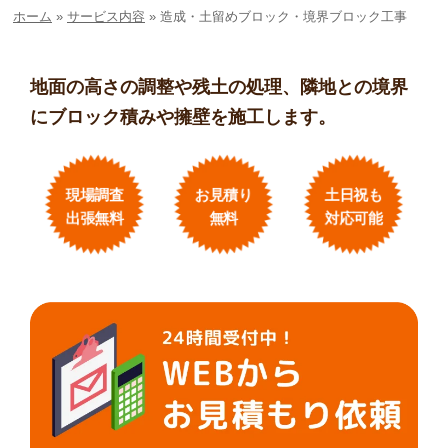
ホーム
»
サービス内容
»
造成・土留めブロック・境界ブロック工事
地面の高さの調整や残土の処理、隣地との境界
にブロック積みや擁壁を施工します。
現場調査
お見積り
土日祝も
出張無料
無料
対応可能