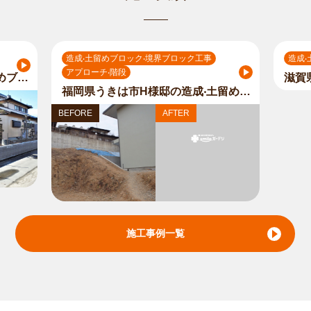
造成‧土留めブロック‧境界ブロック工事
造成
アプローチ‧階段
岐阜県岐阜市H様邸の造成‧土留めブロック‧境界ブロック工事の作業内容
福岡県うきは市H様邸の造成‧土留めブロック‧境界ブロック工事のアプローチ‧階段の作業内容
BEFOR
BEFORE
AFTER
施工事例一覧