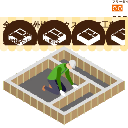
フリーダ
012
全体的な外構・エクステリア工事
よいに
412
外構工事や庭リフォームは庭づくり業界
造成・土留めブロック・境界ブロック工事の費
No.1チェーン店の
用相場や見積もり料金
smileガーデンプチ庭づくり事業部にお
任せください！