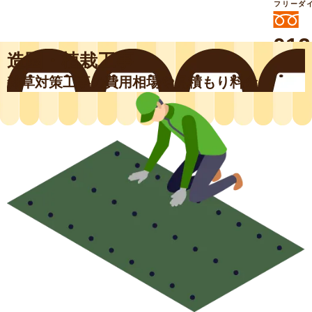
フリーダ
012
造園・植栽工事
よいに
412
外構工事や庭リフォームは庭づくり業界
雑草対策工事の費用相場や見積もり料金
No.1チェーン店の
smileガーデンプチ庭づくり事業部にお
任せください！