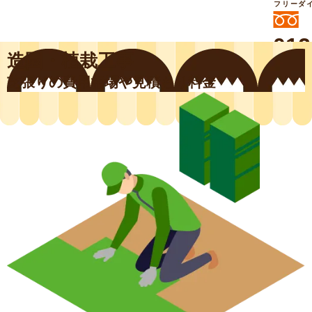
フリーダ
012
造園・植栽工事
よいに
412
外構工事や庭リフォームは庭づくり業界
芝張りの費用相場や見積もり料金
No.1チェーン店の
smileガーデンプチ庭づくり事業部にお
任せください！