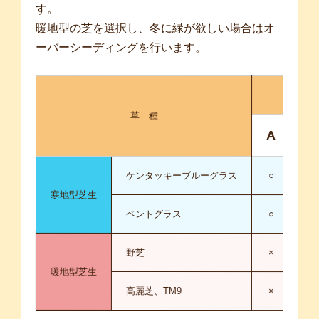
す。
暖地型の芝を選択し、冬に緑が欲しい場合はオ
ーバーシーディングを行います。
草 種
A
B
ケンタッキーブルーグラス
○
○
寒地型芝生
ペントグラス
○
○
野芝
×
△
暖地型芝生
高麗芝、TM9
×
×