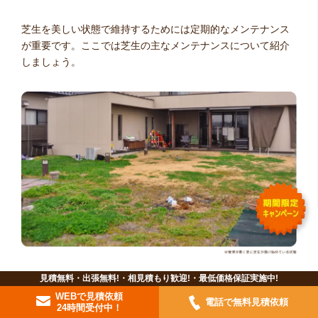
芝生を美しい状態で維持するためには定期的なメンテナンス
が重要です。
ここでは芝生の主なメンテナンスについて紹介
しましょう。
見積無料・出張無料!・相見積もり歓迎!・最低価格保証実施中!
WEBで見積依頼
芝生の水やりの必要性
電話で無料見積依頼
24時間受付中！