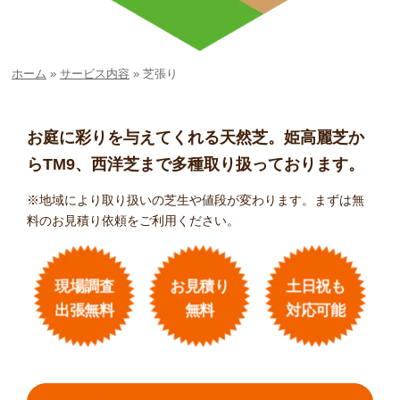
ホーム
»
サービス内容
»
芝張り
お庭に彩りを与えてくれる天然芝。姫高麗芝か
らTM9、西洋芝まで多種取り扱っております。
※地域により取り扱いの芝生や値段が変わります。まずは無
料のお見積り依頼をご利用ください。
現場調査
お見積り
土日祝も
出張無料
無料
対応可能