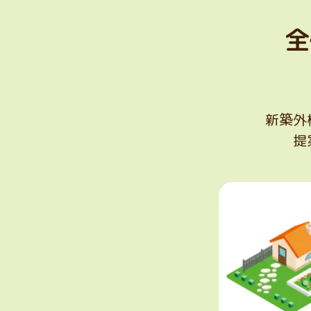
全
新築外
提