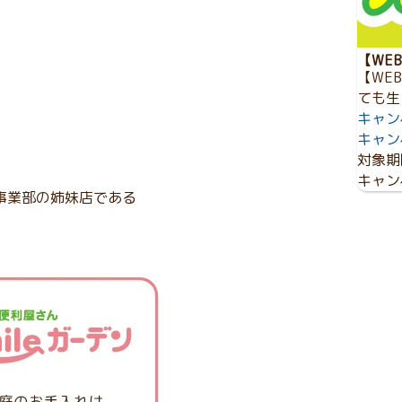
【WE
【WE
ても生
キャン
キャン
対象期
キャン
事業部の姉妹店である