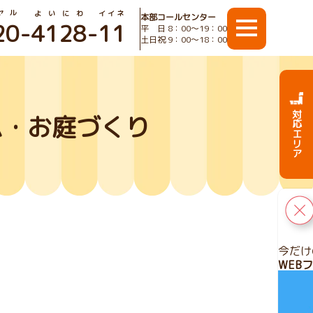
ヤル
よいにわ
イイネ
本部コールセンター
20
-
4128
-
11
平 日 8：00〜19：00
土日祝 9：00〜18：00
対応エリア
ム・お庭づくり
今だけ
WEB