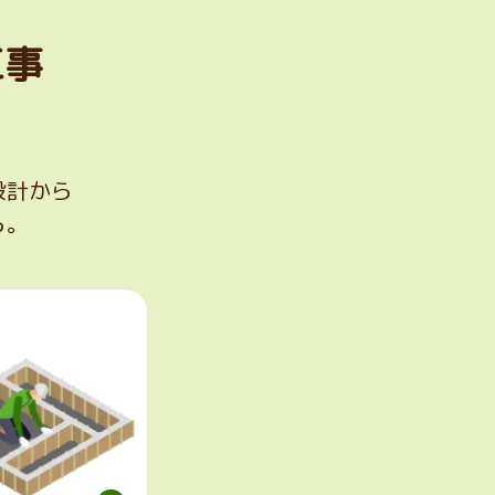
工事
設計から
ら。