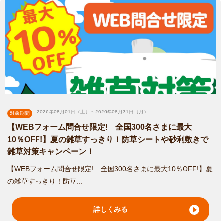
鹿児島小山田町店
はじめまして！！ smileガーデン鹿児島小山田町店 店長の田之
上と申しま...
対応エリア
2026年08月01日（土）～2026年08月31日（月）
対象期間
鹿児島市
/
阿久根市
/
出水市
/
指宿市
/
薩摩川内市
/
日置市
/
霧島市
/
い
【WEBフォーム問合せ限定! 全国300名さまに最大
ちき串木野市
/
南さつま市
/
南九州市
/
姶良市
/
薩摩郡さつま町
/
10％OFF!】夏の雑草すっきり！防草シートや砂利敷きで
雑草対策キャンペーン！
【WEBフォーム問合せ限定! 全国300名さまに最大10％OFF!】夏
の雑草すっきり！防草...
詳しくみる