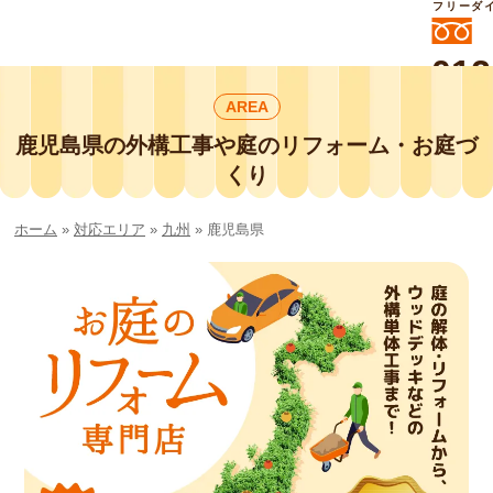
フリーダ
012
よいに
AREA
412
外構工事や庭リフォームは庭づくり業界
No.1チェーン店の
鹿児島県の外構工事や庭のリフォーム・お庭づ
smileガーデンプチ庭づくり事業部にお
くり
任せください！
ホーム
»
対応エリア
»
九州
»
鹿児島県