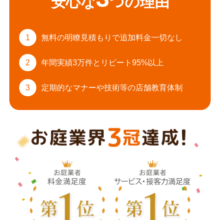
安心な
つの理由
1
無料の明瞭見積もりで
追加料金一切なし
2
年間実績3万件と
リピート95%以上
3
定期的なマナーや
技術等の店舗教育体制