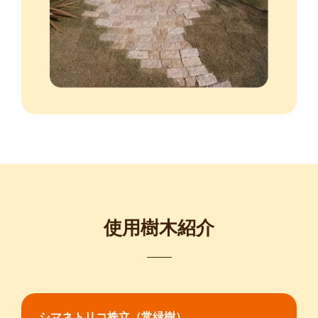
使用樹木紹介
シマネトリコ株立（常緑樹）