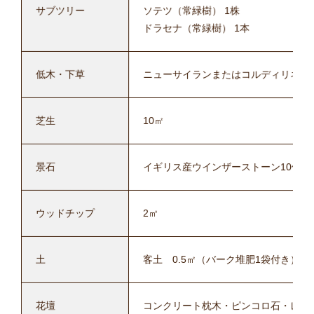
サブツリー
ソテツ（常緑樹） 1株
ドラセナ（常緑樹） 1本
低木・下草
ニューサイランまたはコルディリネ（銅
芝生
10㎡
景石
イギリス産ウインザーストーン10個
ウッドチップ
2㎡
土
客土 0.5㎡（バーク堆肥1袋付き）
花壇
コンクリート枕木・ピンコロ石・レン