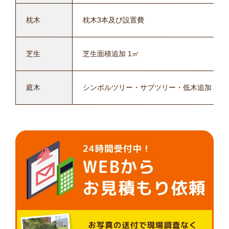
枕木
枕木3本及び設置費
芝生
芝生面積追加 1㎡
庭木
シンボルツリー・サブツリー・低木追加