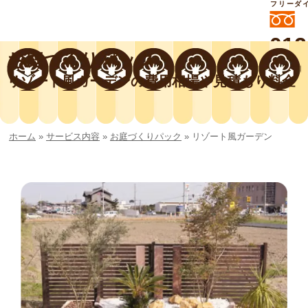
フリーダ
012
お庭づくりパック
よいに
412
外構工事や庭リフォームは庭づくり業界
リゾート風ガーデンの費用相場や見積もり料金
No.1チェーン店の
smileガーデンプチ庭づくり事業部にお
任せください！
ホーム
»
サービス内容
»
お庭づくりパック
»
リゾート風ガーデン