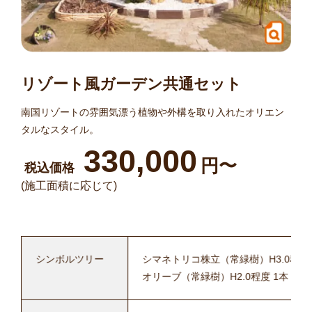
リゾート風ガーデン共通セット
南国リゾートの雰囲気漂う植物や外構を取り入れたオリエン
タルなスタイル。
330,000
円〜
税込価格
(施工面積に応じて)
シンボルツリー
シマネトリコ株立（常緑樹）H3.0程度 
オリーブ（常緑樹）H2.0程度 1本