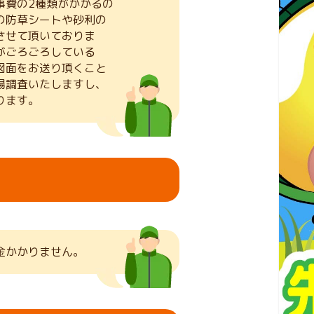
事費の2種類がかかるの
の防草シートや砂利の
させて頂いておりま
がごろごろしている
図面をお送り頂くこと
場調査いたしますし、
ります。
金かかりません。