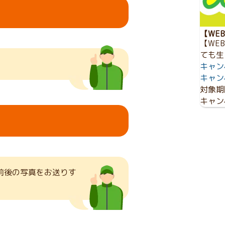
【WE
【WE
ても生
キャン
キャン
対象期
キャン
前後の写真をお送りす