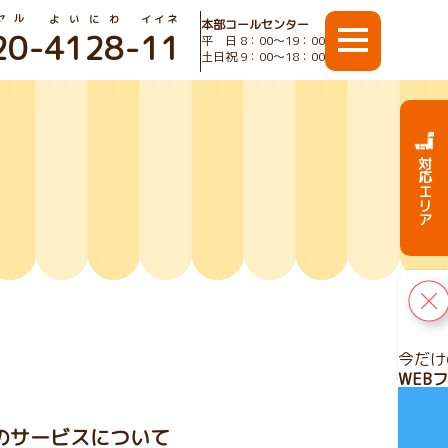
ヤル
よいにわ
イイネ
本部コールセンター
20
-
4128
-
11
平 日 8：00〜19：00
土日祝 9：00〜18：00
対応エリア
今だけ
WEB
ンのサービスについて