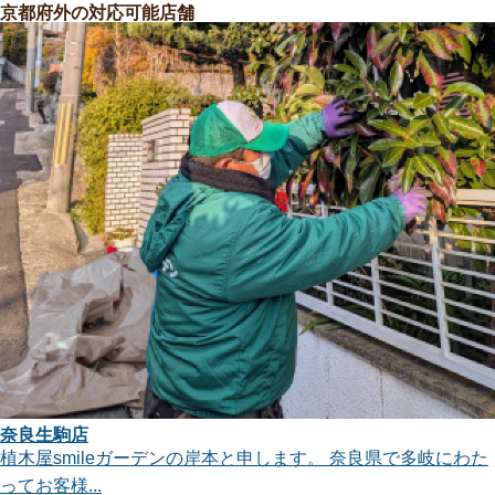
京都府外の対応可能店舗
郡大山崎町
/
船井郡京丹波町
/
京都市北区
/
京都市上京区
/
京都市左
京区
/
京都市伏見区
/
京都市山科区
/
宇治市
/
八幡市
/
京田辺市
/
久世
郡久御山町
/
相楽郡精華町
/
高槻市
/
枚方市
/
... more
京都亀岡店
植木屋smileガーデン京都亀岡店の小早川と申します。 私たち
は造園業界...
対応エリア
京都市北区
/
京都市上京区
/
京都市左京区
/
京都市中京区
/
京都市東
山区
/
京都市下京区
/
京都市南区
/
京都市右京区
/
京都市伏見区
/
京
都市山科区
/
京都市西京区
/
宇治市
/
亀岡市
/
向日市
/
長岡京市
/
八幡
市
/
京田辺市
/
南丹市
/
乙訓郡大山崎町
/
久世郡久御山町
/
池田市
/
高
槻市
/
茨木市
/
箕面市
/
三島郡島本町
/
... more
奈良生駒店
京都長岡京店
植木屋smileガーデンの岸本と申します。 奈良県で多岐にわた
はじめまして、植木屋smileガーデン京都長岡京店の西田と申
ってお客様...
します。 お...