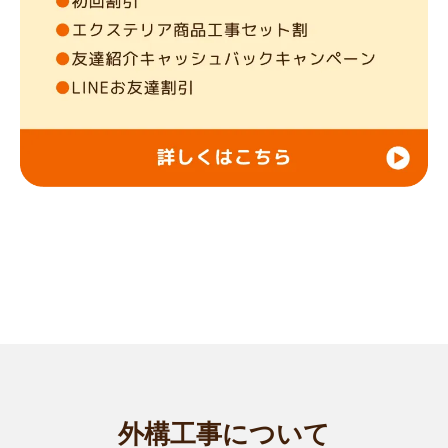
郡太子町
/
南河内郡河南町
/
南河内郡千早赤阪村
/
奈良市
/
大和高田
市
/
大和郡山市
/
天理市
/
橿原市
/
桜井市
/
五條市
/
御所市
/
生駒市
/
香芝
市
/
葛城市
/
... more
大阪茨木店
はじめまして。smileガーデン大阪茨木店の廣瀬 竜也 と申しま
す。 過去...
対応エリア
向日市
/
長岡京市
/
乙訓郡大山崎町
/
豊中市
/
吹田市
/
高槻市
/
枚方市
/
茨木市
/
寝屋川市
/
箕面市
/
摂津市
/
大阪阿倍野店
はじめまして。smileガーデン大阪阿倍野店の葛本 吏紀人（ク
ズモト リキ...
対応エリア
相楽郡精華町
/
大阪市港区
/
大阪市大正区
/
大阪市天王寺区
/
大阪市
浪速区
/
大阪市西淀川区
/
大阪市東淀川区
/
大阪市東成区
/
大阪市生
外構工事について
野区
/
大阪市旭区
/
大阪市城東区
/
大阪市阿倍野区
/
大阪市住吉区
/