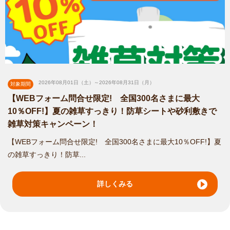
大阪大東店
Smileガーデン大阪大東店の小川です。 私は高校を卒業してか
ら25年以上...
対応エリア
宇治市
/
城陽市
/
向日市
/
長岡京市
/
八幡市
/
京田辺市
/
木津川市
/
乙訓
郡大山崎町
/
久世郡久御山町
/
綴喜郡井手町
/
相楽郡精華町
/
大阪市
2026年08月01日（土）～2026年08月31日（月）
対象期間
都島区
/
大阪市福島区
/
大阪市此花区
/
大阪市西区
/
大阪市港区
/
大
【WEBフォーム問合せ限定! 全国300名さまに最大
阪市大正区
/
大阪市天王寺区
/
大阪市浪速区
/
大阪市西淀川区
/
大阪
10％OFF!】夏の雑草すっきり！防草シートや砂利敷きで
市東淀川区
/
大阪市東成区
/
大阪市生野区
/
大阪市旭区
/
大阪市城東
雑草対策キャンペーン！
区
/
... more
【WEBフォーム問合せ限定! 全国300名さまに最大10％OFF!】夏
の雑草すっきり！防草...
奈良生駒2号店
smileガーデン奈良生駒2号店 店長の飯田です。 当店は、20-30
詳しくみる
代の若手メ...
対応エリア
京都市上京区
/
京都市中京区
/
京都市東山区
/
京都市下京区
/
京都市
南区
/
京都市伏見区
/
京都市山科区
/
京都市西京区
/
宇治市
/
城陽市
/