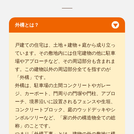
大阪市東住吉区
/
大阪市西成区
/
大阪市淀川区
/
大阪市鶴見区
/
大阪
市住之江区
/
大阪市平野区
/
大阪市北区
/
大阪市中央区
/
/
堺市堺区
/
堺市中区
/
堺市東区
/
外構とは？
... more
戸建ての住宅は、土地＋建物＋庭から成り立っ
ています。その敷地内には住宅建物の他に駐車
場やアプローチなど、その周辺部分も含まれま
す。この建物以外の周辺部分全てを指すのが
「外構」です。
外構は、駐車場の土間コンクリートやガレー
ジ、カーポート、門周りの門塀や門柱、アプロ
ーチ、境界沿いに設置されるフェンスや生垣、
コンクリートブロック、庭のウッドデッキやシ
ンボルツリーなど、「家の外の構造物全ての総
称」のことです。
つまり「外構工事」とは、建物の外の敷地に構