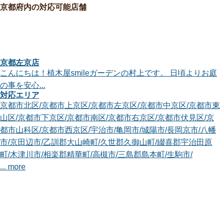
京都府内の対応可能店舗
京都左京店
こんにちは！植木屋smileガーデンの村上です。 日頃よりお庭
の事を安心...
対応エリア
京都市北区
/
京都市上京区
/
京都市左京区
/
京都市中京区
/
京都市東
山区
/
京都市下京区
/
京都市南区
/
京都市右京区
/
京都市伏見区
/
京
都市山科区
/
京都市西京区
/
宇治市
/
亀岡市
/
城陽市
/
長岡京市
/
八幡
市
/
京田辺市
/
乙訓郡大山崎町
/
久世郡久御山町
/
綴喜郡宇治田原
町
/
木津川市
/
相楽郡精華町
/
高槻市
/
三島郡島本町
/
生駒市
/
... more
京都南丹EX店
対応エリア
京都市中京区
/
京都市東山区
/
京都市下京区
/
京都市南区
/
京都市右
京区
/
京都市西京区
/
綾部市
/
亀岡市
/
向日市
/
長岡京市
/
南丹市
/
乙訓