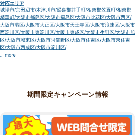
対応エリア
対応エリア
城陽市
/
京田辺市
/
木津川市
/
綴喜郡井手町
/
相楽郡笠置町
/
相楽郡
京都市北区
/
京都市上京区
/
京都市左京区
/
京都市中京区
/
京都市東
精華町
/
大阪市都島区
/
大阪市福島区
/
大阪市此花区
/
大阪市西区
/
山区
/
京都市下京区
/
京都市南区
/
京都市右京区
/
京都市伏見区
/
京
大阪市港区
/
大阪市大正区
/
大阪市天王寺区
/
大阪市浪速区
/
大阪市
都市山科区
/
京都市西京区
/
宇治市
/
亀岡市
/
城陽市
/
向日市
/
長岡京
西淀川区
/
大阪市東淀川区
/
大阪市東成区
/
大阪市生野区
/
大阪市旭
市
/
八幡市
/
京田辺市
/
木津川市
/
乙訓郡大山崎町
/
久世郡久御山町
/
区
/
大阪市城東区
/
大阪市阿倍野区
/
大阪市住吉区
/
大阪市東住吉
綴喜郡井手町
/
綴喜郡宇治田原町
/
相楽郡和束町
/
相楽郡精華町
/
区
/
大阪市西成区
/
大阪市淀川区
/
... more
... more
滋賀大津GM店
smileガーデン滋賀大津GM店の奥村と申します。 GM店（ガー
デンマスター...
対応エリア
期間限定キャンペーン情報
京都市北区
/
京都市上京区
/
京都市左京区
/
京都市中京区
/
京都市東
山区
/
京都市下京区
/
京都市南区
/
京都市右京区
/
京都市伏見区
/
京
都市山科区
/
京都市西京区
/
宇治市
/
亀岡市
/
城陽市
/
向日市
/
長岡京
市
/
八幡市
/
京田辺市
/
乙訓郡大山崎町
/
久世郡久御山町
/
綴喜郡井
手町
/
綴喜郡宇治田原町
/
大津市
/
近江八幡市
/
草津市
/
... more