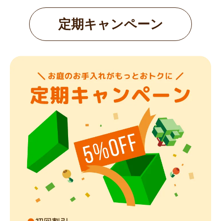
向日市
/
長岡京市
/
八幡市
/
京田辺市
/
木津川市
/
乙訓郡大山崎町
/
久
世郡久御山町
/
綴喜郡井手町
/
綴喜郡宇治田原町
/
相楽郡笠置町
/
相
定期キャンペーン
楽郡和束町
/
相楽郡精華町
/
相楽郡南山城村
/
大阪市都島区
/
大阪市
福島区
/
... more
滋賀近江八幡店
植木屋smileガーデン滋賀近江八幡店の川端 善之と申します。
持ち前の明...
対応エリア
京都市左京区
/
大津市
/
彦根市
/
近江八幡市
/
草津市
/
守山市
/
栗東市
/
甲賀市
/
野洲市
/
湖南市
/
東近江市
/
蒲生郡日野町
/
蒲生郡竜王町
/
愛
知郡愛荘町
/
犬上郡豊郷町
/
犬上郡甲良町
/
犬上郡多賀町
/
奈良桜井店
はじめまして。smileガーデン奈良桜井店の岡添 豊和と申しま
す。 造園屋...
対応エリア
木津川市
/
相楽郡笠置町
/
相楽郡精華町
/
堺市美原区
/
八尾市
/
富田
林市
/
河内長野市
/
柏原市
/
羽曳野市
/
藤井寺市
/
大阪狭山市
/
南河内