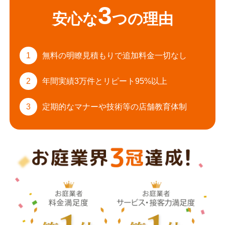
3
安心な
つの理由
1
無料の明瞭見積もりで
追加料金一切なし
2
年間実績3万件と
リピート95%以上
3
定期的なマナーや
技術等の店舗教育体制