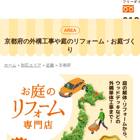
フリーダ
012
よいに
AREA
412
外構工事や庭リフォームは庭づくり業界
No.1チェーン店の
京都府の外構工事や庭のリフォーム・お庭づく
smileガーデンプチ庭づくり事業部にお
り
任せください！
ホーム
»
対応エリア
»
近畿
»
京都府