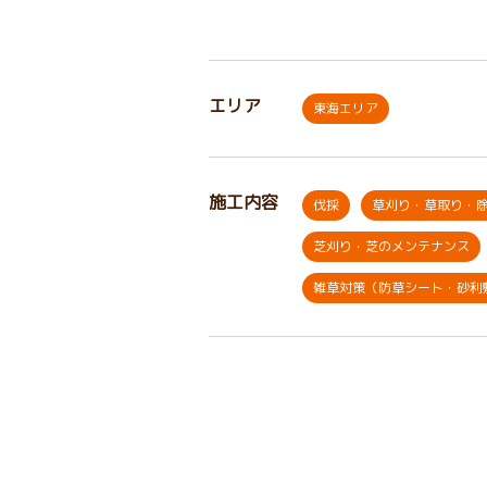
エリア
東海エリア
施工内容
伐採
草刈り・草取り・
芝刈り・芝のメンテナンス
雑草対策（防草シート・砂利