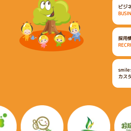
ビジ
BUSI
採用
RECR
smi
カス