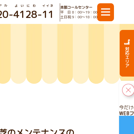
ヤル
よいにわ
イイネ
本部コールセンター
20
-
4128
-
11
平 日 8：00〜19：00
土日祝 9：00〜18：00
対応エリア
今だけ
WEB
芝のメンテナンスの