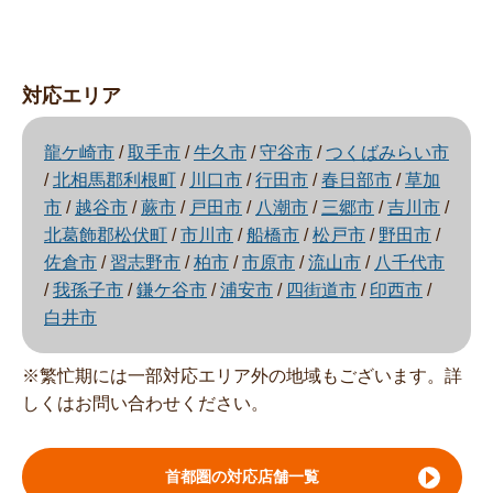
対応エリア
龍ケ崎市
/
取手市
/
牛久市
/
守谷市
/
つくばみらい市
/
北相馬郡利根町
/
川口市
/
行田市
/
春日部市
/
草加
市
/
越谷市
/
蕨市
/
戸田市
/
八潮市
/
三郷市
/
吉川市
/
北葛飾郡松伏町
/
市川市
/
船橋市
/
松戸市
/
野田市
/
佐倉市
/
習志野市
/
柏市
/
市原市
/
流山市
/
八千代市
/
我孫子市
/
鎌ケ谷市
/
浦安市
/
四街道市
/
印西市
/
白井市
※繁忙期には一部対応エリア外の地域もございます。詳
しくはお問い合わせください。
首都圏の対応店舗一覧