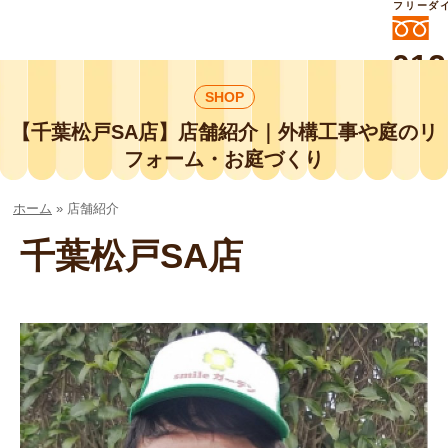
フリーダ
012
よいに
SHOP
412
外構工事や庭リフォームは庭づくり業界
No.1チェーン店の
【千葉松戸SA店】店舗紹介｜外構工事や庭のリ
smileガーデンプチ庭づくり事業部にお
フォーム・お庭づくり
任せください！
ホーム
»
店舗紹介
千葉松戸SA店