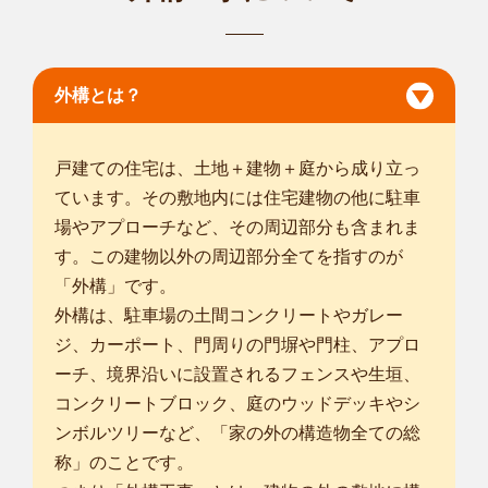
生郡日野町
/
三重津寿町店
smileガーデン三重津寿町店です！ はじめての方もご安心くだ
外構とは？
さい。現場...
対応エリア
津市
/
四日市市
/
伊勢市
/
松阪市
/
桑名市
/
鈴鹿市
/
名張市
/
亀山市
/
鳥羽
戸建ての住宅は、土地＋建物＋庭から成り立っ
市
/
いなべ市
/
志摩市
/
伊賀市
/
三重郡菰野町
/
多気郡多気町
/
多気郡
ています。その敷地内には住宅建物の他に駐車
明和町
/
多気郡大台町
/
度会郡玉城町
/
甲賀市
/
場やアプローチなど、その周辺部分も含まれま
す。この建物以外の周辺部分全てを指すのが
「外構」です。
外構は、駐車場の土間コンクリートやガレー
ジ、カーポート、門周りの門塀や門柱、アプロ
ーチ、境界沿いに設置されるフェンスや生垣、
コンクリートブロック、庭のウッドデッキやシ
ンボルツリーなど、「家の外の構造物全ての総
称」のことです。