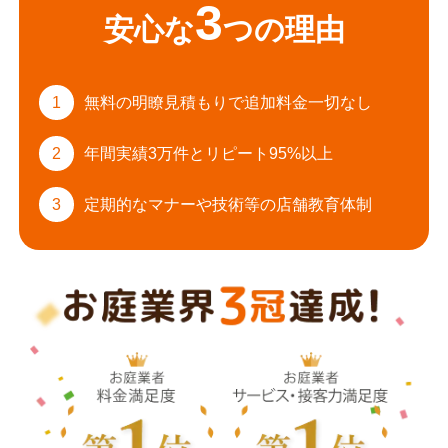
3
安心な
つの理由
1
無料の明瞭見積もりで
追加料金一切なし
2
年間実績3万件と
リピート95%以上
3
定期的なマナーや
技術等の店舗教育体制