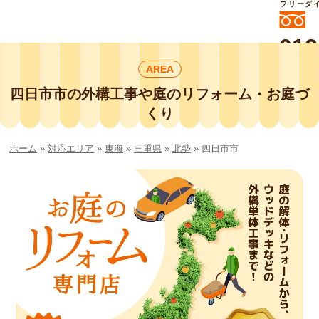
フリーダ
012
よいに
AREA
412
外構工事や庭リフォームは庭づくり業界
No.1チェーン店の
四日市市の外構工事や庭のリフォーム・お庭づ
smileガーデンプチ庭づくり事業部にお
くり
任せください！
ホーム
»
対応エリア
»
東海
»
三重県
»
北勢
»
四日市市