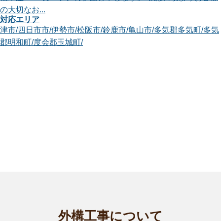
の大切なお...
対応エリア
津市
/
四日市市
/
伊勢市
/
松阪市
/
鈴鹿市
/
亀山市
/
多気郡多気町
/
多気
郡明和町
/
度会郡玉城町
/
三重鈴鹿店
お世話になります。Smileガーデン三重鈴鹿店の関戸と申しま
す。 鈴鹿店...
対応エリア
四日市市
/
桑名市
/
鈴鹿市
/
亀山市
/
桑名郡木曽岬町
/
員弁郡東員町
/
三重郡菰野町
/
三重郡朝日町
/
三重郡川越町
/
三重四日市店
5年の経験を持つ植木屋として、剪定や伐採から除草対策ま
で、庭のお手入...
対応エリア
海津市
/
津島市
/
常滑市
/
弥富市
/
海部郡蟹江町
/
海部郡飛島村
/
津市
/
四日市市
/
松阪市
/
桑名市
/
鈴鹿市
/
亀山市
/
いなべ市
/
桑名郡木曽岬
町
/
員弁郡東員町
/
三重郡菰野町
/
三重郡朝日町
/
三重郡川越町
/
蒲
外構工事について