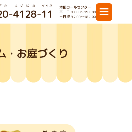
ヤル
よいにわ
イイネ
本部コールセンター
20
-
4128
-
11
平 日 8：00〜19：00
土日祝 9：00〜18：00
ム・お庭づくり