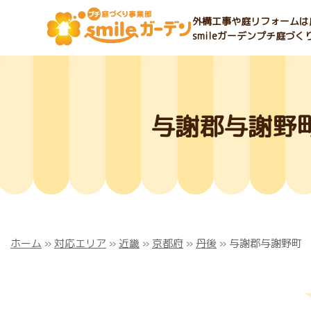
外構工事や庭リフォームは庭
smileガーデンプチ庭づ
与謝郡与謝野
ホーム
»
対応エリア
»
近畿
»
京都府
»
丹後
»
与謝郡与謝野町