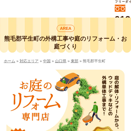
フリーダ
012
よいに
AREA
412
外構工事や庭リフォームは庭づくり業界
No.1チェーン店の
熊毛郡平生町の外構工事や庭のリフォーム・お
smileガーデンプチ庭づくり事業部にお
庭づくり
任せください！
ホーム
»
対応エリア
»
中国
»
山口県
»
東部
»
熊毛郡平生町