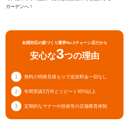
ガーデンへ！
全国対応の庭づくり業界No.1チェーン店だから
3
安心な
つの理由
1
無料の明瞭見積もりで
追加料金一切なし
2
年間実績3万件と
リピート95%以上
3
定期的なマナーや
技術等の店舗教育体制