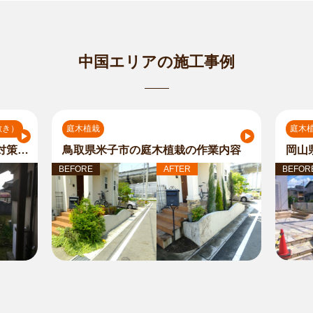
中国エリアの施工事例
敷き）
庭木植栽
庭木
鳥取県米子市の庭木剪定の雑草対策（防草シート・砂利敷き）の作業内容
鳥取県米子市の庭木植栽の作業内容
BEFORE
AFTER
BEFOR