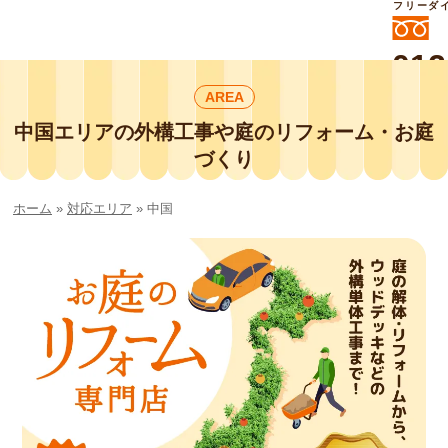
フリーダ
012
よいに
AREA
412
外構工事や庭リフォームは庭づくり業界
No.1チェーン店の
中国エリアの外構工事や庭のリフォーム・お庭
smileガーデンプチ庭づくり事業部にお
づくり
任せください！
ホーム
»
対応エリア
»
中国