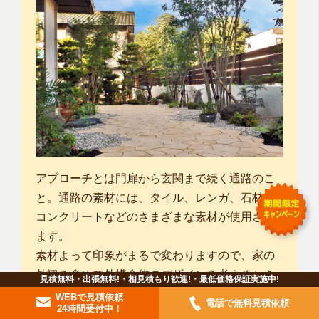
アプローチとは門扉から玄関まで続く通路のこ
と。通路の素材には、タイル、レンガ、石材、
コンクリートなどのさまざまな素材が使用され
ます。
素材よって印象がまるで変わりますので、家の
外観を含めて外構全体のデザインを考えるとき
見積無料・出張無料!・相見積もり歓迎!・最低価格保証実施中!
に、どのようなイメージになるのかを考えてみ
WEBで見積依頼
電話で無料見積依頼
24時間受付中！
ましょう。