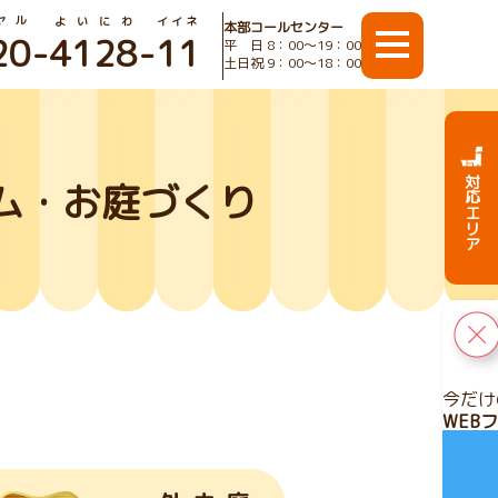
ヤル
よいにわ
イイネ
本部コールセンター
20
-
4128
-
11
平 日 8：00〜19：00
土日祝 9：00〜18：00
対応エリア
ム・お庭づくり
今だけ
WEB