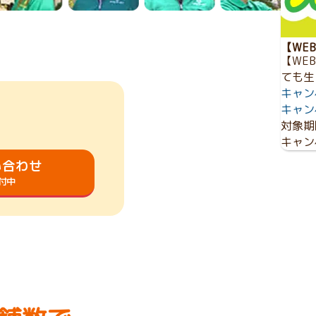
【WE
【WE
ても生
キャン
キャン
対象期
キャン
い合わせ
受付中