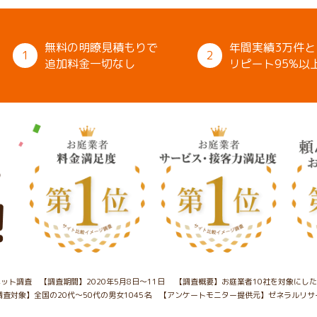
無料の明瞭見積もりで
年間実績3万件と
1
2
追加料金一切なし
リピート95%以
ット調査 【調査期間】2020年5月8日～11日
【調査概要】お庭業者10社を対象にし
調査対象】全国の20代～50代の男女1045名
【アンケートモニター提供元】ゼネラルリサ