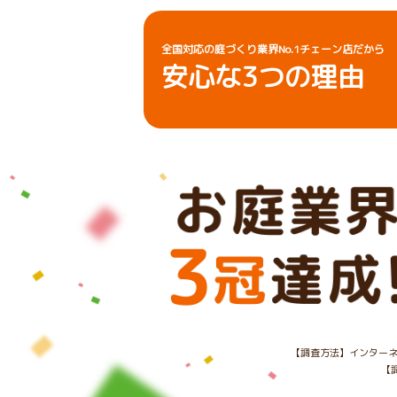
全国対応の庭づくり業界No.1チェーン店だから
安心な
3
つの理由
【調査方法】インターネ
【