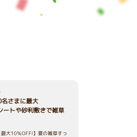
）
00名さまに最大
草シートや砂利敷きで雑草
最大10％OFF!】夏の雑草すっ