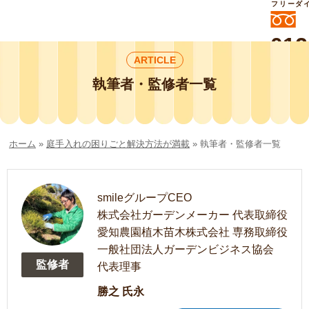
フリーダ
012
ARTICLE
よいに
412
外構工事や庭リフォームは庭づくり業界
執筆者・監修者一覧
No.1チェーン店の
smileガーデンプチ庭づくり事業部にお
任せください！
ホーム
»
庭手入れの困りごと解決方法が満載
»
執筆者・監修者一覧
smileグループCEO
株式会社ガーデンメーカー 代表取締役
愛知農園植木苗木株式会社 専務取締役
一般社団法人ガーデンビジネス協会
監修者
代表理事
勝之 氏永