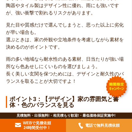
陶器やタイル製はデザイン性に優れ、雨にも強いです
が、強い衝撃で割れるリスクがあります。
見た目や質感だけで選んでしまうと、思った以上に劣化
が早い場合も。
選ぶときは、家の外観や立地条件を考慮しながら素材を
決めるのがポイントです。
雨の多い地域なら耐水性のある素材、日当たりが強い場
所なら色あせしにくいものを選びましょう。
長く美しい玄関を保つためには、デザインと耐久性のバ
ランスを取ることが大切ですよ！
ポイント3：【デザイン】家の雰囲気と書
体・色のバランスを見る
見積無料・出張無料!・相見積もり歓迎!・最低価格保証実施中!
表札のデザインを決めるときは、家の外観とのバランス
WEBで見積依頼
電話で無料見積依頼
を意識することが大切です。
24時間受付中！