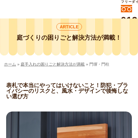
フリーダ
012
ARTICLE
よいに
412
外構工事や庭リフォームは庭づくり業界
庭づくりの困りごと解決方法が満載！
No.1チェーン店の
smileガーデンプチ庭づくり事業部にお
任せください！
ホーム
»
庭手入れの困りごと解決方法が満載
»
門塀・門柱
表札で本当にやってはいけないこと！防犯・プラ
イバシーのリスクと、風水・デザインで後悔しな
い選び方