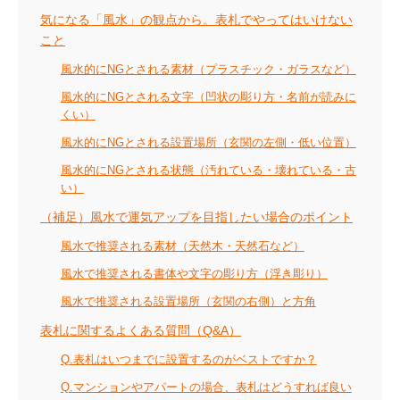
気になる「風水」の観点から。表札でやってはいけない
こと
風水的にNGとされる素材（プラスチック・ガラスなど）
風水的にNGとされる文字（凹状の彫り方・名前が読みに
くい）
風水的にNGとされる設置場所（玄関の左側・低い位置）
風水的にNGとされる状態（汚れている・壊れている・古
い）
（補足）風水で運気アップを目指したい場合のポイント
風水で推奨される素材（天然木・天然石など）
風水で推奨される書体や文字の彫り方（浮き彫り）
風水で推奨される設置場所（玄関の右側）と方角
表札に関するよくある質問（Q&A）
Q.表札はいつまでに設置するのがベストですか？
Q.マンションやアパートの場合、表札はどうすれば良い