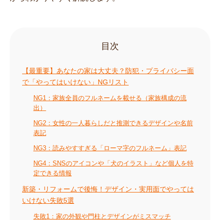
目次
【最重要】あなたの家は大丈夫？防犯・プライバシー面
で「やってはいけない」NGリスト
NG1：家族全員のフルネームを載せる（家族構成の流
出）
NG2：女性の一人暮らしだと推測できるデザインや名前
表記
NG3：読みやすすぎる「ローマ字のフルネーム」表記
NG4：SNSのアイコンや「犬のイラスト」など個人を特
定できる情報
新築・リフォームで後悔！デザイン・実用面でやっては
いけない失敗5選
失敗1：家の外観や門柱とデザインがミスマッチ