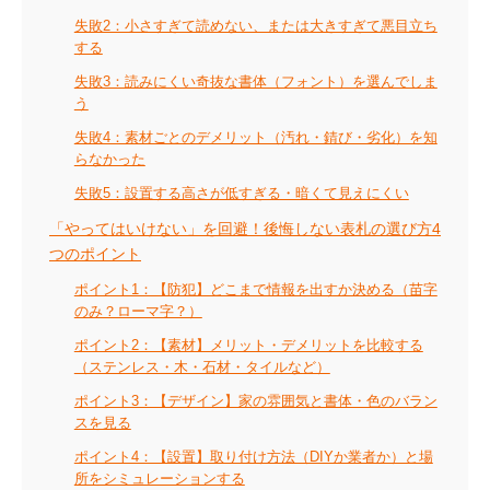
失敗2：小さすぎて読めない、または大きすぎて悪目立ち
する
失敗3：読みにくい奇抜な書体（フォント）を選んでしま
う
失敗4：素材ごとのデメリット（汚れ・錆び・劣化）を知
らなかった
失敗5：設置する高さが低すぎる・暗くて見えにくい
「やってはいけない」を回避！後悔しない表札の選び方4
つのポイント
ポイント1：【防犯】どこまで情報を出すか決める（苗字
のみ？ローマ字？）
ポイント2：【素材】メリット・デメリットを比較する
（ステンレス・木・石材・タイルなど）
ポイント3：【デザイン】家の雰囲気と書体・色のバラン
スを見る
ポイント4：【設置】取り付け方法（DIYか業者か）と場
所をシミュレーションする