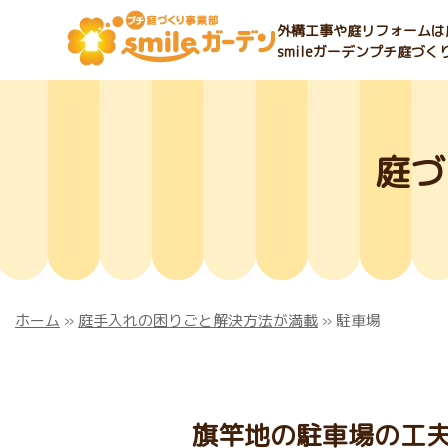
外構工事や庭リフォームは庭
smileガーデンプチ庭づ
庭づ
ホーム
»
庭手入れの困りごと解決方法が満載
»
駐車場
旗竿地の駐車場の工