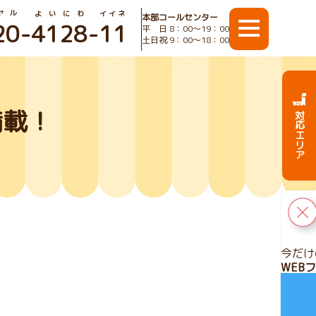
ヤル
よいにわ
イイネ
本部コールセンター
20
-
4128
-
11
平 日 8：00〜19：00
土日祝 9：00〜18：00
満載！
対応エリア
今だけ
WEB