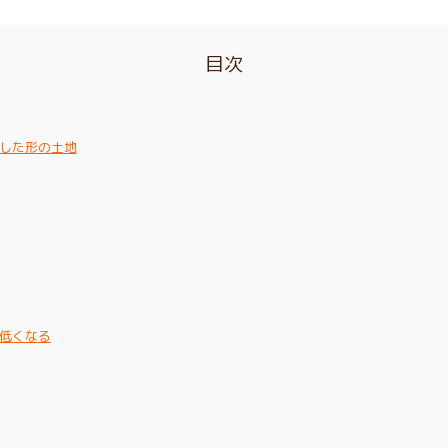
目次
した形の土地
低くなる