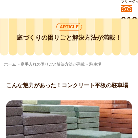
フリーダ
012
ARTICLE
よいに
412
外構工事や庭リフォームは庭づくり業界
庭づくりの困りごと解決方法が満載！
No.1チェーン店の
smileガーデンプチ庭づくり事業部にお
任せください！
ホーム
»
庭手入れの困りごと解決方法が満載
»
駐車場
こんな魅力があった！コンクリート平板の駐車場