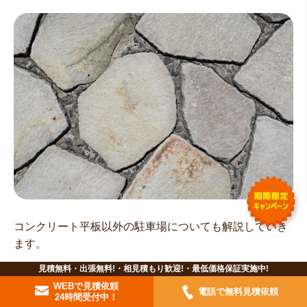
コンクリート平板以外の駐車場についても解説していき
ます。
見積無料・出張無料!・相見積もり歓迎!・最低価格保証実施中!
コンクリート舗装
WEBで見積依頼
電話で無料見積依頼
24時間受付中！