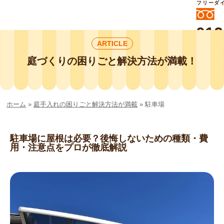
フリーダ
012
ARTICLE
よいに
412
外構工事や庭リフォームは庭づくり業界
庭づくりの困りごと解決方法が満載！
No.1チェーン店の
smileガーデンプチ庭づくり事業部にお
任せください！
ホーム
»
庭手入れの困りごと解決方法が満載
»
駐車場
駐車場に屋根は必要？後悔しないための種類・費
用・注意点をプロが徹底解説