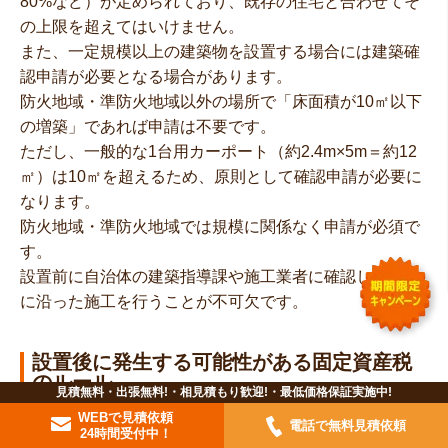
80%など）が定められており、既存の住宅と合わせてそ
の上限を超えてはいけません。
また、一定規模以上の建築物を設置する場合には建築確
認申請が必要となる場合があります。
防火地域・準防火地域以外の場所で「床面積が10㎡以下
の増築」であれば申請は不要です。
ただし、一般的な1台用カーポート（約2.4m×5m＝約12
㎡）は10㎡を超えるため、原則として確認申請が必要に
なります。
防火地域・準防火地域では規模に関係なく申請が必須で
す。
設置前に自治体の建築指導課や施工業者に確認し、法令
に沿った施工を行うことが不可欠です。
設置後に発生する可能性がある固定資産税
のルール
見積無料・出張無料!・相見積もり歓迎!・最低価格保証実施中!
WEBで見積依頼
電話で無料見積依頼
カーポートやガレージを設置した場合、固定資産税が新
24時間受付中！