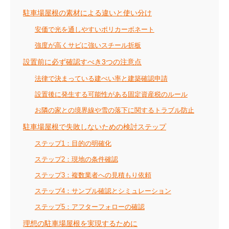
駐車場屋根の素材による違いと使い分け
安価で光を通しやすいポリカーボネート
強度が高くサビに強いスチール折板
設置前に必ず確認すべき3つの注意点
法律で決まっている建ぺい率と建築確認申請
設置後に発生する可能性がある固定資産税のルール
お隣の家との境界線や雪の落下に関するトラブル防止
駐車場屋根で失敗しないための検討ステップ
ステップ1：目的の明確化
ステップ2：現地の条件確認
ステップ3：複数業者への見積もり依頼
ステップ4：サンプル確認とシミュレーション
ステップ5：アフターフォローの確認
理想の駐車場屋根を実現するために