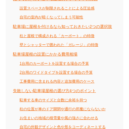
設置スペースが制限されることによる圧迫感
自宅の室内が暗くなってしまう可能性
駐車場に屋根を付けるなら知っておきたい2つの選択肢
柱と屋根で構成される「カーポート」の特徴
壁とシャッターで囲われた「ガレージ」の特徴
駐車場屋根の設置にかかる費用相場
1台用のカーポートを設置する場合の予算
2台用のワイドタイプを設置する場合の予算
工事費用に含まれる内容と追加費用のケース
失敗しない駐車場屋根の選び方4つのポイント
駐車する車のサイズと台数に余裕を持つ
柱の位置が車のドア開閉や通行の邪魔にならないか
お住まいの地域の積雪量や風の強さに合わせる
自宅の外観デザインと色や形をコーディネートする