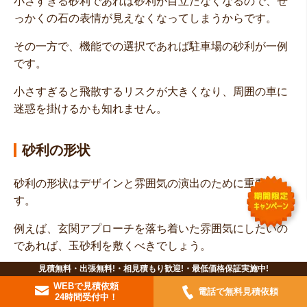
小さすぎる砂利であれば砂利が目立たなくなるので、せ
っかくの石の表情が見えなくなってしまうからです。
その一方で、機能での選択であれば駐車場の砂利が一例
です。
小さすぎると飛散するリスクが大きくなり、周囲の車に
迷惑を掛けるかも知れません。
砂利の形状
砂利の形状はデザインと雰囲気の演出のために重要で
す。
例えば、玄関アプローチを落ち着いた雰囲気にしたいの
であれば、玉砂利を敷くべきでしょう。
見積無料・出張無料!・相見積もり歓迎!・最低価格保証実施中!
砂利の丸さが周囲とマッチするからです。
WEBで見積依頼
電話で無料見積依頼
24時間受付中！
逆に、周囲が落ち着いているのにゴツゴツした砕石を敷