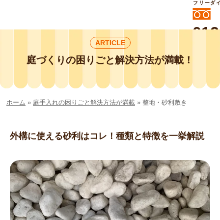
フリーダ
012
ARTICLE
よいに
412
外構工事や庭リフォームは庭づくり業界
庭づくりの困りごと解決方法が満載！
No.1チェーン店の
smileガーデンプチ庭づくり事業部にお
任せください！
ホーム
»
庭手入れの困りごと解決方法が満載
»
整地・砂利敷き
外構に使える砂利はコレ！種類と特徴を一挙解説