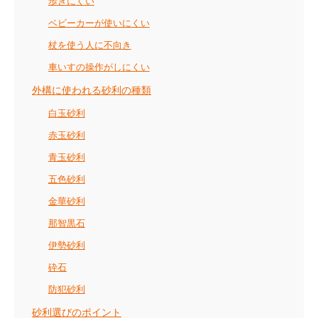
歩きにくい
ベビーカーが使いにくい
杖を使う人に不向き
車いすの操作がしにくい
外構に使われる砂利の種類
白玉砂利
赤玉砂利
青玉砂利
五色砂利
金華砂利
那智黒石
伊勢砂利
砕石
防犯砂利
砂利選びのポイント