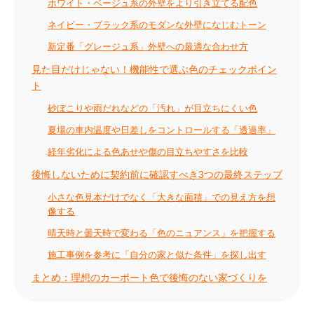
ホワイト・ベージュ系の外壁をより引き立てる配色
ネイビー・ブラック系のモダンな外壁になじむトーン
新定番「グレージュ系」外壁への最適な合わせ方
見た目だけじゃない！機能性で選ぶ色のチェックポイン
ト
砂ぼこりや雨だれなどの「汚れ」が目立ちにくい色
夏場の車内温度や日差しをコントロールする「透過率」
経年劣化による色あせや傷の目立ちやすさを比較
後悔しないために契約前に確認すべき3つの最終ステップ
小さな色見本だけでなく「大きな面積」での見え方を想
像する
晴天時と曇天時で変わる「色のニュアンス」を把握する
施工事例を参考に「自分の家と似た条件」を探し出す
まとめ：理想のカーポート色で後悔のない家づくりを