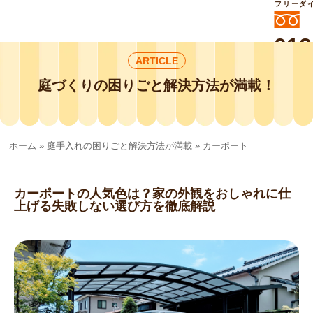
フリーダ
012
ARTICLE
よいに
412
外構工事や庭リフォームは庭づくり業界
庭づくりの困りごと解決方法が満載！
No.1チェーン店の
smileガーデンプチ庭づくり事業部にお
任せください！
ホーム
»
庭手入れの困りごと解決方法が満載
»
カーポート
カーポートの人気色は？家の外観をおしゃれに仕
上げる失敗しない選び方を徹底解説