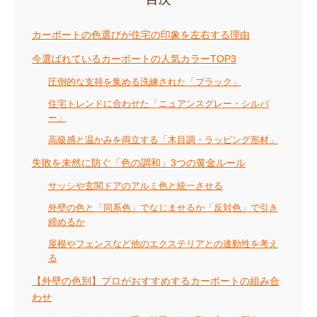
カーポートの色選びが住宅の印象を左右する理由
今選ばれているカーポートの人気カラーTOP3
圧倒的な支持を集める洗練された「ブラック」
住宅トレンドに合わせた「ニュアンスグレー・シルバ
ー」
高級感と温かみを両立する「木目調・ラッピング形材」
失敗を未然に防ぐ「色の調和」3つの黄金ルール
サッシや玄関ドアのアルミ色と統一させる
外壁の色と「同系色」でなじませるか「反対色」で引き
締めるか
屋根やフェンスなど他のエクステリアとの連動性を考え
る
【外壁の色別】プロがおすすめするカーポートの組み合
わせ