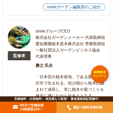
smileガーデン編集部のご紹介
smileグループCEO
株式会社ガーデンメーカー 代表取締役
愛知農園植木苗木株式会社 専務取締役
一般社団法人ガーデンビジネス協会
監修者
代表理事
勝之 氏永
「日本四大植木産地」である愛知県稲
沢市で生まれる。幼少期から植木に囲
まれて成長し、常に植木や庭づくりを
身近に感じながら社会人となる。
見積無料・出張無料!・相見積もり歓迎!・最低価格保証実施中!
東京農業大学卒業後、名古屋市内の造
WEBで見積依頼
電話で無料見積依頼
園会社に就職。公園の整備造園工事や
24時間受付中！