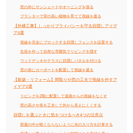
窓の外にサンシェードやオーニングを張る
プランターで背の高い植物を育てて視線を遮る
【外構工事】しっかりプライバシーを守る目隠しアイデ
ア4選
視線を完全にブロックする目隠しフェンスを設置する
生垣を作って自然な雰囲気でリビングを隠す
ウッドデッキやテラスに目隠しパネルを付ける
窓の前にカーポートを配置して視線を遮る
【新築・リフォーム】間取りや窓の工夫で視線を外すア
イデア2選
リビングを2階に配置して道路からの視線をなくす
窓の高さや形を工夫して外から見えにくくする
目隠しを選ぶときに気をつけるべき4つの注意点
部屋の中が暗くならないように光の入り方を計算する