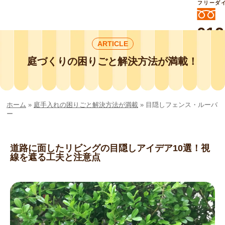
フリーダ
012
ARTICLE
よいに
412
外構工事や庭リフォームは庭づくり業界
庭づくりの困りごと解決方法が満載！
No.1チェーン店の
smileガーデンプチ庭づくり事業部にお
任せください！
ホーム
»
庭手入れの困りごと解決方法が満載
»
目隠しフェンス・ルーバ
ー
道路に面したリビングの目隠しアイデア10選！視
線を遮る工夫と注意点