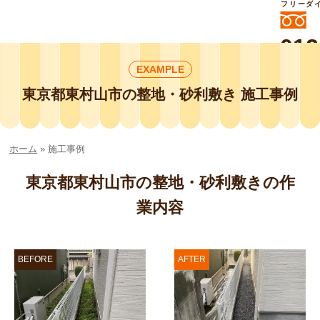
フリーダ
012
よいに
EXAMPLE
412
外構工事や庭リフォームは庭づくり業界
No.1チェーン店の
東京都東村山市の整地・砂利敷き 施工事例
smileガーデンプチ庭づくり事業部にお
任せください！
ホーム
»
施工事例
東京都東村山市の整地・砂利敷きの作
業内容
BEFORE
AFTER