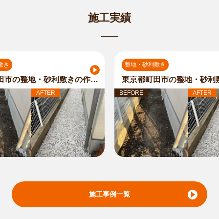
施工実績
敷き
整地・砂利敷き
東京都町田市の整地・砂利敷きの作業内容
AFTER
BEFORE
AFTER
施工事例一覧