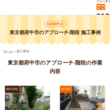
フリーダ
012
よいに
EXAMPLE
412
外構工事や庭リフォームは庭づくり業界
No.1チェーン店の
東京都府中市のアプローチ‧階段 施工事例
smileガーデンプチ庭づくり事業部にお
任せください！
ホーム
»
施工事例
東京都府中市のアプローチ‧階段の作業
内容
BEFORE
AFTER