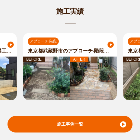
施工実績
アプローチ‧階段
アプロ
東京都武蔵野市N様邸の新築外構工事のアプローチ‧階段の作業内容
東京都武蔵野市のアプローチ‧階段の作業内容
BEFORE
AFTER
BEFOR
施工事例一覧