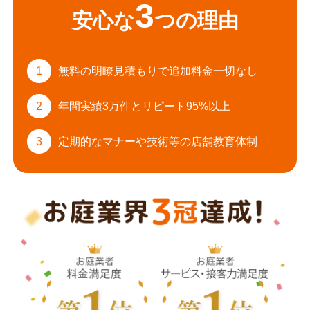
3
安心な
つの理由
1
無料の明瞭見積もりで
追加料金一切なし
2
年間実績3万件と
リピート95%以上
3
定期的なマナーや
技術等の店舗教育体制