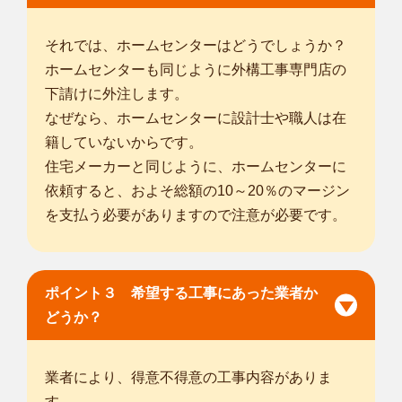
名古屋市瑞穂区
/
名古屋市熱田区
/
名古屋市中川区
/
名古屋市港区
/
名古屋市南区
/
名古屋市緑区
/
名古屋市天白区
/
半田市
/
碧南市
/
刈
それでは、ホームセンターはどうでしょうか？
谷市
/
安城市
/
西尾市
/
常滑市
/
東海市
/
大府市
/
知多市
/
知立市
/
高浜
ホームセンターも同じように外構工事専門店の
市
/
豊明市
/
日進市
/
愛西市
/
下請けに外注します。
... more
なぜなら、ホームセンターに設計士や職人は在
籍していないからです。
愛知小牧北外山店
住宅メーカーと同じように、ホームセンターに
スマイルガーデン愛知小牧北外山店の安東と申します。 お庭
依頼すると、およそ総額の10～20％のマージン
のお困り事...
対応エリア
を支払う必要がありますので注意が必要です。
岐阜市
/
大垣市
/
多治見市
/
関市
/
羽島市
/
美濃加茂市
/
土岐市
/
各務原
市
/
可児市
/
瑞穂市
/
海津市
/
羽島郡岐南町
/
羽島郡笠松町
/
安八郡安
八町
/
加茂郡坂祝町
/
加茂郡富加町
/
加茂郡川辺町
/
加茂郡八百津
ポイント３ 希望する工事にあった業者か
町
/
可児郡御嵩町
/
名古屋市千種区
/
名古屋市東区
/
名古屋市北区
/
どうか？
名古屋市西区
/
名古屋市中村区
/
名古屋市昭和区
/
... more
業者により、得意不得意の工事内容がありま
す。