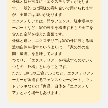
岐阜市
/
大垣市
/
多治見市
/
関市
/
美濃市
/
瑞浪市
/
羽島市
/
美濃加茂市
/
外構と似た言葉に「エクステリア」がありま
土岐市
/
各務原市
/
可児市
/
山県市
/
瑞穂市
/
本巣市
/
羽島郡岐南町
/
羽
す。一般的には同様の意味合いで用いられます
島郡笠松町
/
安八郡神戸町
/
安八郡輪之内町
/
安八郡安八町
/
揖斐郡
が、実際には違いがあります。
揖斐川町
/
揖斐郡大野町
/
本巣郡北方町
/
加茂郡坂祝町
/
加茂郡富加
エクステリアとは、門やフェンス、駐車場やカ
町
/
加茂郡川辺町
/
ーポートなど、家の外部を構成するもの全てを
... more
含んだ空間を捉えた言葉です。
外構と違い、エクステリアは家の外に設ける構
愛知稲沢国府宮店
造物自体を指すというよりは、「家の外の空
はじめまして！Smileガーデン愛知稲沢国府宮店の橋本慎吾と
申します。 ...
間・環境」を意味しています。
対応エリア
つまり、「エクステリア」を構成するのがいく
岐阜市
/
大垣市
/
羽島市
/
山県市
/
瑞穂市
/
本巣市
/
海津市
/
羽島郡岐南
つもの「外構」ということです。
町
/
羽島郡笠松町
/
養老郡養老町
/
不破郡垂井町
/
安八郡神戸町
/
安
ただ、LIXILや三協アルミなど、エクステリアメ
八郡輪之内町
/
安八郡安八町
/
揖斐郡大野町
/
揖斐郡池田町
/
本巣郡
ーカーが製造するフェンスやカーポート、ウッ
北方町
/
加茂郡坂祝町
/
名古屋市千種区
/
名古屋市東区
/
名古屋市北
ドデッキなどの「商品」自体を「エクステリ
区
/
名古屋市西区
/
名古屋市中村区
/
名古屋市中区
/
名古屋市昭和
ア」という場合もあります。
区
/
... more