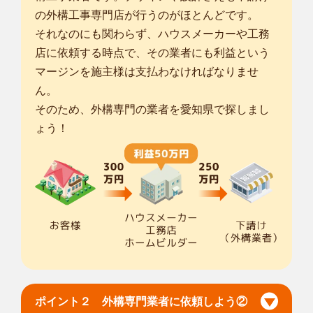
市
/
高浜市
/
豊明市
/
日進市
/
みよし市
/
長久手市
/
愛知郡東郷町
/
の外構工事専門店が行うのがほとんどです。
... more
それなのにも関わらず、ハウスメーカーや工務
愛知名古屋天白店
店に依頼する時点で、その業者にも利益という
初めまして、植木屋smileガーデン愛知名古屋天白店の大谷と
マージンを施主様は支払わなければなりませ
申します。 ...
ん。
対応エリア
そのため、外構専門の業者を愛知県で探しまし
名古屋市千種区
/
名古屋市東区
/
名古屋市北区
/
名古屋市西区
/
名古
ょう！
屋市中村区
/
名古屋市中区
/
名古屋市昭和区
/
名古屋市瑞穂区
/
名古
屋市熱田区
/
名古屋市中川区
/
名古屋市港区
/
名古屋市南区
/
名古屋
市守山区
/
名古屋市緑区
/
名古屋市名東区
/
名古屋市天白区
/
瀬戸
市
/
半田市
/
春日井市
/
津島市
/
刈谷市
/
豊田市
/
安城市
/
小牧市
/
稲沢
市
/
... more
愛知常滑金山店
smileガーデン常滑金山店の中野美子と申します。お客様のご
要望に寄り添...
対応エリア
ポイント２ 外構専門業者に依頼しよう②
名古屋市千種区
/
名古屋市中村区
/
名古屋市中区
/
名古屋市昭和区
/