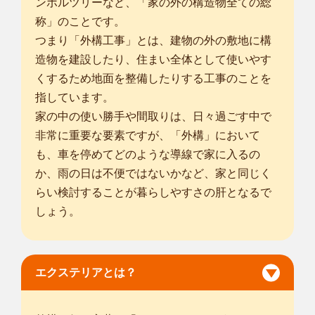
ンボルツリーなど、「家の外の構造物全ての総
市
/
称」のことです。
... more
つまり「外構工事」とは、建物の外の敷地に構
愛知名古屋緑鳴子店
造物を建設したり、住まい全体として使いやす
はじめまして。smileガーデン名古屋緑鳴子店の土淵と申しま
くするため地面を整備したりする工事のことを
す。 お客様...
指しています。
対応エリア
家の中の使い勝手や間取りは、日々過ごす中で
名古屋市千種区
/
名古屋市東区
/
名古屋市北区
/
名古屋市西区
/
名古
非常に重要な要素ですが、「外構」において
屋市中村区
/
名古屋市中区
/
名古屋市昭和区
/
名古屋市瑞穂区
/
名古
も、車を停めてどのような導線で家に入るの
屋市熱田区
/
名古屋市中川区
/
名古屋市港区
/
名古屋市南区
/
名古屋
市守山区
か、雨の日は不便ではないかなど、家と同じく
/
名古屋市緑区
/
名古屋市名東区
/
名古屋市天白区
/
岡崎
市
/
一宮市
/
瀬戸市
/
半田市
/
春日井市
/
津島市
/
碧南市
/
刈谷市
/
豊田
らい検討することが暮らしやすさの肝となるで
市
/
しょう。
... more
愛知犬山店
はじめまして。smileガーデン愛知犬山店の武内 陽一郎と申し
エクステリアとは？
ます。 お客...
対応エリア