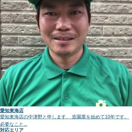
愛知東海店
愛知東海店の中津野と申します。 造園業を始めて10年です。
必要なこと...
対応エリア