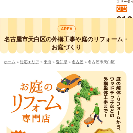
フリーダ
012
よいに
AREA
412
外構工事や庭リフォームは庭づくり業界
No.1チェーン店の
名古屋市天白区の外構工事や庭のリフォーム・
smileガーデンプチ庭づくり事業部にお
お庭づくり
任せください！
ホーム
»
対応エリア
»
東海
»
愛知県
»
名古屋
»
名古屋市天白区