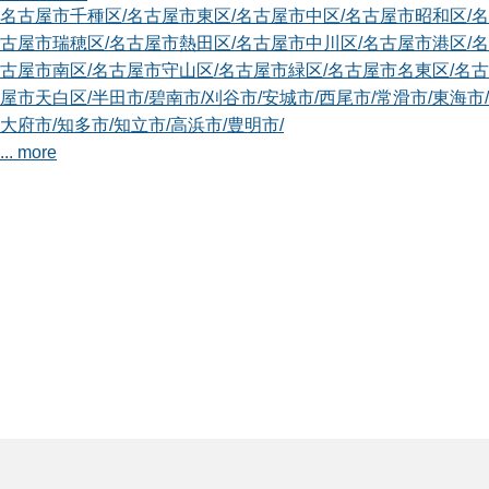
名古屋市千種区
/
名古屋市東区
/
名古屋市中区
/
名古屋市昭和区
/
名
古屋市瑞穂区
/
名古屋市熱田区
/
名古屋市中川区
/
名古屋市港区
/
名
古屋市南区
/
名古屋市守山区
/
名古屋市緑区
/
名古屋市名東区
/
名古
屋市天白区
/
半田市
/
碧南市
/
刈谷市
/
安城市
/
西尾市
/
常滑市
/
東海市
/
大府市
/
知多市
/
知立市
/
高浜市
/
豊明市
/
... more
愛知春日井店
smileガーデンの大原と申します。 今まで植木屋業の技術を磨
き、職人に...
対応エリア
多治見市
/
瑞浪市
/
美濃加茂市
/
土岐市
/
可児市
/
加茂郡坂祝町
/
加茂
郡川辺町
/
可児郡御嵩町
/
名古屋市千種区
/
名古屋市東区
/
名古屋市
北区
/
名古屋市西区
/
名古屋市中村区
/
名古屋市中区
/
名古屋市昭和
区
/
名古屋市瑞穂区
/
名古屋市熱田区
/
名古屋市守山区
/
名古屋市名
東区
/
名古屋市天白区
/
瀬戸市
/
春日井市
/
豊田市
/
犬山市
/
小牧市
/
... more
愛知名古屋守山店