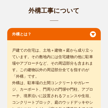
こんにちは！smileガーデンの吉岡と申します。 業界の慣習に
外構工事について
とらわれず...
対応エリア
多治見市
/
各務原市
/
可児市
/
加茂郡坂祝町
/
名古屋市千種区
/
名古
屋市東区
/
名古屋市北区
/
名古屋市西区
/
名古屋市中村区
/
名古屋市
中区
/
名古屋市昭和区
/
名古屋市瑞穂区
/
名古屋市熱田区
/
名古屋市
外構とは？
守山区
/
名古屋市名東区
/
名古屋市天白区
/
瀬戸市
/
春日井市
/
豊田
市
/
犬山市
/
江南市
/
小牧市
/
尾張旭市
/
岩倉市
/
日進市
/
... more
戸建ての住宅は、土地＋建物＋庭から成り立っ
ています。その敷地内には住宅建物の他に駐車
愛知名古屋緑店
場やアプローチなど、その周辺部分も含まれま
緑や土と触れ合う仕事がしたくて、この世界に入ったsmileガ
す。この建物以外の周辺部分全てを指すのが
ーデン名古屋...
対応エリア
「外構」です。
名古屋市千種区
/
名古屋市東区
/
名古屋市北区
/
名古屋市西区
/
名古
外構は、駐車場の土間コンクリートやガレー
屋市中村区
/
名古屋市中区
/
名古屋市昭和区
/
名古屋市瑞穂区
/
名古
ジ、カーポート、門周りの門塀や門柱、アプロ
屋市熱田区
/
名古屋市中川区
/
名古屋市港区
/
名古屋市南区
/
名古屋
ーチ、境界沿いに設置されるフェンスや生垣、
市守山区
/
名古屋市緑区
/
名古屋市名東区
/
名古屋市天白区
/
津島
コンクリートブロック、庭のウッドデッキやシ
市
/
刈谷市
/
東海市
/
大府市
/
知多市
/
知立市
/
豊明市
/
清須市
/
北名古屋