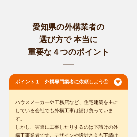
愛知名古屋緑池上台店
植木屋smileガーデン愛知名古屋緑池上台店の阪野と申しま
す。 造園業界...
対応エリア
愛知県の外構業者の
名古屋市千種区
/
名古屋市東区
/
名古屋市北区
/
名古屋市西区
/
名古
屋市中村区
/
名古屋市中区
/
名古屋市昭和区
/
名古屋市瑞穂区
/
名古
選び方で
本当に
屋市熱田区
/
名古屋市中川区
/
名古屋市港区
/
名古屋市南区
/
名古屋
重要な４つのポイント
市守山区
/
名古屋市緑区
/
名古屋市名東区
/
名古屋市天白区
/
春日井
市
/
津島市
/
稲沢市
/
東海市
/
大府市
/
知立市
/
尾張旭市
/
豊明市
/
日進
市
/
... more
ポイント１ 外構専門業者に依頼しよう①
愛知豊田桝塚EX店
smileガーデン愛知豊田桝塚EX店の後藤と申します。 丁寧でお
ハウスメーカーや工務店など、住宅建築を主に
客様の立場...
対応エリア
している会社でも外構工事は請け負っていま
名古屋市瑞穂区
/
名古屋市熱田区
/
名古屋市南区
/
名古屋市緑区
/
名
す。
古屋市名東区
/
名古屋市天白区
/
岡崎市
/
瀬戸市
/
半田市
/
碧南市
/
刈
しかし、実際に工事したりするのは下請けの外
谷市
/
豊田市
/
安城市
/
西尾市
/
蒲郡市
/
東海市
/
大府市
/
知多市
/
知立
構工事業者です。デザインや設計さえも下請け