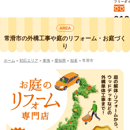
フリーダ
012
よいに
AREA
412
外構工事や庭リフォームは庭づくり業界
No.1チェーン店の
常滑市の外構工事や庭のリフォーム・お庭づく
smileガーデンプチ庭づくり事業部にお
り
任せください！
ホーム
»
対応エリア
»
東海
»
愛知県
»
知多
»
常滑市