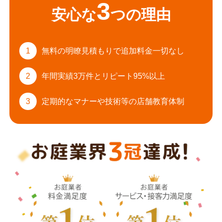
3
安心な
つの理由
1
無料の明瞭見積もりで
追加料金一切なし
2
年間実績3万件と
リピート95%以上
3
定期的なマナーや
技術等の店舗教育体制