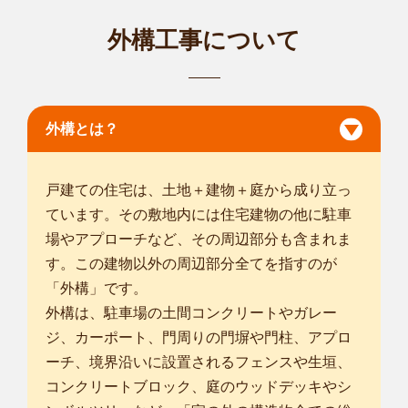
三重四日市店
外構工事について
5年の経験を持つ植木屋として、剪定や伐採から除草対策ま
で、庭のお手入...
対応エリア
海津市
/
津島市
/
常滑市
/
弥富市
/
海部郡蟹江町
/
海部郡飛島村
/
津市
/
四日市市
/
松阪市
/
桑名市
/
鈴鹿市
/
亀山市
/
いなべ市
/
桑名郡木曽岬
外構とは？
町
/
員弁郡東員町
/
三重郡菰野町
/
三重郡朝日町
/
三重郡川越町
/
蒲
生郡日野町
/
戸建ての住宅は、土地＋建物＋庭から成り立っ
愛知常滑金山店
ています。その敷地内には住宅建物の他に駐車
smileガーデン常滑金山店の中野美子と申します。お客様のご
場やアプローチなど、その周辺部分も含まれま
要望に寄り添...
す。この建物以外の周辺部分全てを指すのが
対応エリア
名古屋市千種区
/
名古屋市中村区
/
名古屋市中区
/
名古屋市昭和区
/
「外構」です。
名古屋市瑞穂区
/
名古屋市熱田区
/
名古屋市中川区
/
名古屋市港区
/
外構は、駐車場の土間コンクリートやガレー
名古屋市南区
/
名古屋市緑区
/
名古屋市天白区
/
半田市
/
碧南市
/
刈
ジ、カーポート、門周りの門塀や門柱、アプロ
谷市
/
安城市
/
西尾市
/
常滑市
/
東海市
/
大府市
/
知多市
/
知立市
/
高浜
ーチ、境界沿いに設置されるフェンスや生垣、
市
/
豊明市
/
日進市
/
愛西市
/
コンクリートブロック、庭のウッドデッキやシ
... more