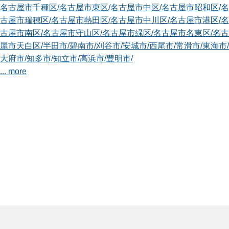
名古屋市千種区
/
名古屋市東区
/
名古屋市中区
/
名古屋市昭和区
/
名
古屋市瑞穂区
/
名古屋市熱田区
/
名古屋市中川区
/
名古屋市港区
/
名
古屋市南区
/
名古屋市守山区
/
名古屋市緑区
/
名古屋市名東区
/
名古
屋市天白区
/
半田市
/
碧南市
/
刈谷市
/
安城市
/
西尾市
/
常滑市
/
東海市
/
大府市
/
知多市
/
知立市
/
高浜市
/
豊明市
/
... more
愛知名古屋緑鳴子店
はじめまして。smileガーデン名古屋緑鳴子店の土淵と申しま
す。 お客様...
対応エリア
名古屋市千種区
/
名古屋市東区
/
名古屋市北区
/
名古屋市西区
/
名古
屋市中村区
/
名古屋市中区
/
名古屋市昭和区
/
名古屋市瑞穂区
/
名古
屋市熱田区
/
名古屋市中川区
/
名古屋市港区
/
名古屋市南区
/
名古屋
市守山区
/
名古屋市緑区
/
名古屋市名東区
/
名古屋市天白区
/
岡崎
市
/
一宮市
/
瀬戸市
/
半田市
/
春日井市
/
津島市
/
碧南市
/
刈谷市
/
豊田
市
/
... more