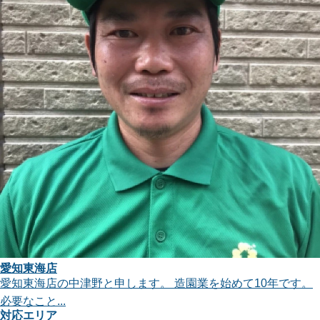
愛知東海店
愛知東海店の中津野と申します。 造園業を始めて10年です。
必要なこと...
対応エリア