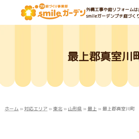
外構工事や庭リフォームは庭
smileガーデンプチ庭づ
最上郡真室川
ホーム
»
対応エリア
»
東北
»
山形県
»
最上
»
最上郡真室川町