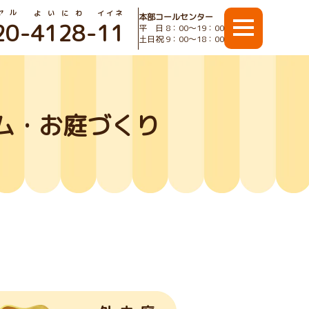
ヤル
よいにわ
イイネ
本部コールセンター
20
-
4128
-
11
平 日 8：00〜19：00
土日祝 9：00〜18：00
ム・お庭づくり