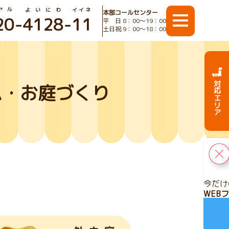
ヤル
よいにわ
イイネ
本部コールセンター
20
-
4128
-
11
平 日 8：00〜19：00
土日祝 9：00〜18：00
対応エリア
ム・お庭づくり
今だけ
WEB