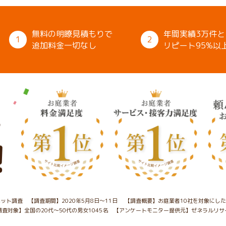
無料の明瞭見積もりで
年間実績3万件と
1
2
追加料金一切なし
リピート95%以
ット調査 【調査期間】2020年5月8日～11日
【調査概要】お庭業者10社を対象にし
調査対象】全国の20代～50代の男女1045名
【アンケートモニター提供元】ゼネラルリサ