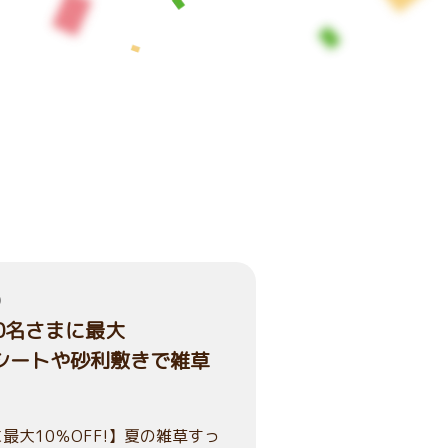
）
00名さまに最大
草シートや砂利敷きで雑草
最大10％OFF!】夏の雑草すっ