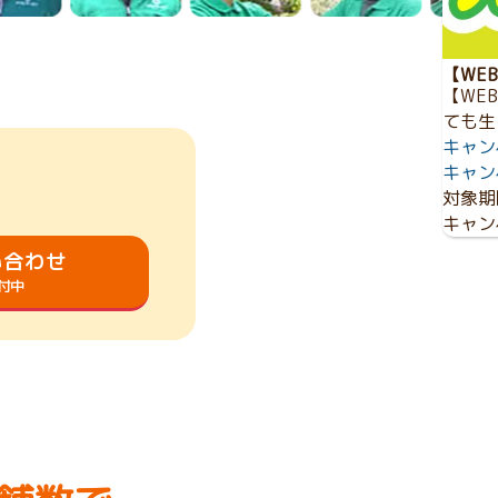
【WE
【WE
ても生
キャン
キャン
対象期
キャン
い合わせ
受付中