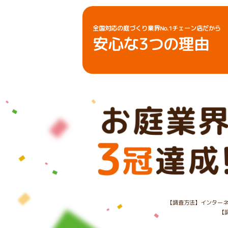
全国対応の庭づくり業界No.1チェーン店だから
安心な
3
つの理由
【調査方法】インターネ
【