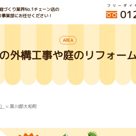
フリーダイ
づくり業界No.1チェーン店の
01
くり事業部にお任せください！
AREA
の外構工事や庭のリフォー
）
»
黒川郡大和町