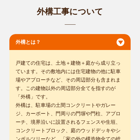
外構工事について
宮城仙台太白店
はじめまして。smileガーデン仙台太白店の宇野 ⻫と申しま
す。 庭師とし...
対応エリア
仙台市青葉区
/
仙台市宮城野区
/
仙台市若林区
/
仙台市太白区
/
仙台
外構とは？
市泉区
/
塩竈市
/
名取市
/
角田市
/
多賀城市
/
岩沼市
/
刈田郡蔵王町
/
柴
田郡大河原町
/
柴田郡村田町
/
柴田郡柴田町
/
柴田郡川崎町
/
亘理郡
亘理町
/
亘理郡山元町
/
宮城郡松島町
/
宮城郡七ヶ浜町
/
宮城郡利府
戸建ての住宅は、土地＋建物＋庭から成り立っ
町
/
黒川郡大和町
/
黒川郡大郷町
/
/
黒川郡大衡村
/
ています。その敷地内には住宅建物の他に駐車
場やアプローチなど、その周辺部分も含まれま
す。この建物以外の周辺部分全てを指すのが
「外構」です。
外構は、駐車場の土間コンクリートやガレー
ジ、カーポート、門周りの門塀や門柱、アプロ
ーチ、境界沿いに設置されるフェンスや生垣、
コンクリートブロック、庭のウッドデッキやシ
ンボルツリーなど、「家の外の構造物全ての総