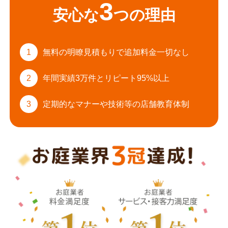
3
安心な
つの理由
1
無料の明瞭見積もりで
追加料金一切なし
2
年間実績3万件と
リピート95%以上
3
定期的なマナーや
技術等の店舗教育体制