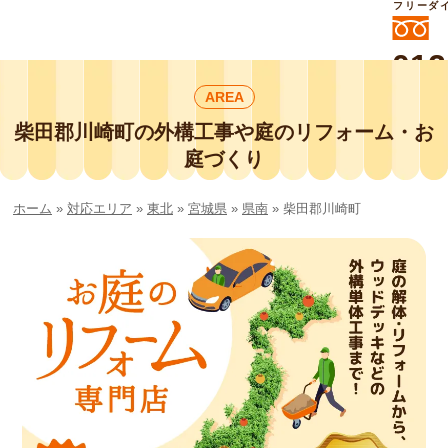
フリーダ
012
よいに
AREA
412
外構工事や庭リフォームは庭づくり業界
No.1チェーン店の
柴田郡川崎町の外構工事や庭のリフォーム・お
smileガーデンプチ庭づくり事業部にお
庭づくり
任せください！
ホーム
»
対応エリア
»
東北
»
宮城県
»
県南
»
柴田郡川崎町