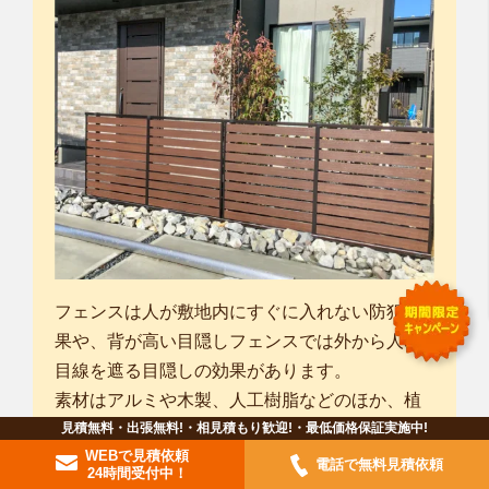
フェンスは人が敷地内にすぐに入れない防犯効
果や、背が高い目隠しフェンスでは外から人の
目線を遮る目隠しの効果があります。
素材はアルミや木製、人工樹脂などのほか、植
見積無料・出張無料!・相見積もり歓迎!・最低価格保証実施中!
栽で行う生垣やブロック塀などがあります。
WEBで見積依頼
下にブロック塀などを配置し、上にアルミ製の
電話で無料見積依頼
24時間受付中！
柵などを組みあわせることも多いです。