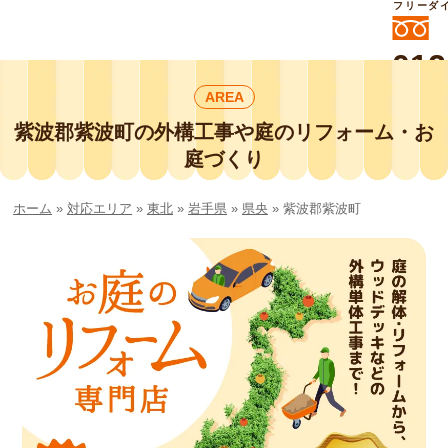
フリーダ
012
よいに
AREA
412
外構工事や庭リフォームは庭づくり業界
No.1チェーン店の
紫波郡紫波町の外構工事や庭のリフォーム・お
smileガーデンプチ庭づくり事業部にお
庭づくり
任せください！
ホーム
»
対応エリア
»
東北
»
岩手県
»
県央
»
紫波郡紫波町