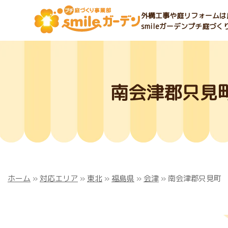
外構工事や庭リフォームは庭
smileガーデンプチ庭づ
南会津郡只見
ホーム
»
対応エリア
»
東北
»
福島県
»
会津
»
南会津郡只見町