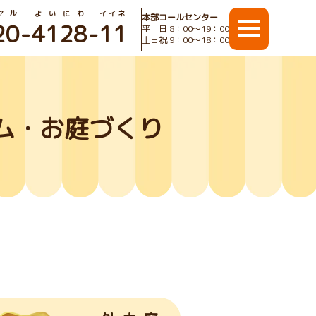
ヤル
よいにわ
イイネ
本部コールセンター
20
-
4128
-
11
平 日 8：00〜19：00
土日祝 9：00〜18：00
ム・お庭づくり