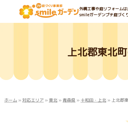
外構工事や庭リフォームは庭
smileガーデンプチ庭づ
上北郡東北町
ホーム
»
対応エリア
»
東北
»
青森県
»
十和田・上北
»
上北郡