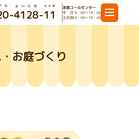
ヤル
よいにわ
イイネ
本部コールセンター
20
-
4128
-
11
平 日 8：00〜19：00
土日祝 9：00〜18：00
ム・お庭づくり