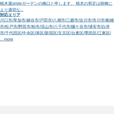
植木屋smileガーデンの橋口と申します。 植木の剪定は樹種に
より適切な...
対応エリア
川口市
/
草加市
/
越谷市
/
戸田市
/
八潮市
/
三郷市
/
吉川市
/
市川市
/
船橋
市
/
松戸市
/
野田市
/
柏市
/
流山市
/
八千代市
/
鎌ケ谷市
/
浦安市
/
白井
市
/
千代田区
/
中央区
/
港区
/
新宿区
/
文京区
/
台東区
/
墨田区
/
江東区
/
... more
東京杉並店
植木屋smileガーデンの石井と申します。 [多岐にわたってお庭
のお手入れ...
対応エリア
さいたま市大宮区
/
さいたま市中央区
/
さいたま市桜区
/
さいたま
市浦和区
/
さいたま市南区
/
さいたま市緑区
/
川口市
/
所沢市
/
蕨市
/
戸田市
/
朝霞市
/
志木市
/
和光市
/
新座市
/
富士見市
/
ふじみ野市
/
入間
郡三芳町
/
千代田区
/
中央区
/
港区
/
新宿区
/
文京区
/
台東区
/
墨田区
/
江
東区
/
... more