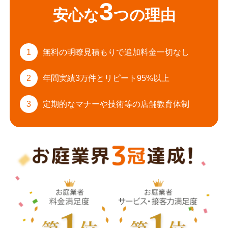
3
安心な
つの理由
1
無料の明瞭見積もりで
追加料金一切なし
2
年間実績3万件と
リピート95%以上
3
定期的なマナーや
技術等の店舗教育体制