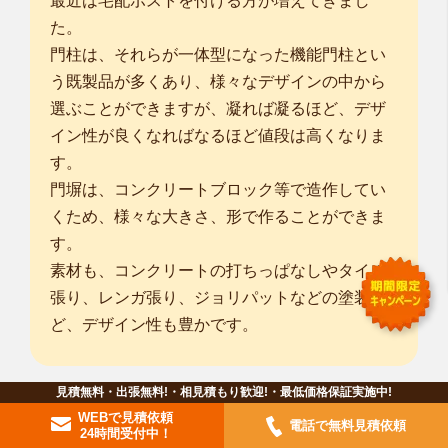
最近は宅配ポストを付ける方が増えてきまし
た。
門柱は、それらが一体型になった機能門柱とい
う既製品が多くあり、様々なデザインの中から
選ぶことができますが、凝れば凝るほど、デザ
イン性が良くなればなるほど値段は高くなりま
す。
門塀は、コンクリートブロック等で造作してい
くため、様々な大きさ、形で作ることができま
す。
素材も、コンクリートの打ちっぱなしやタイル
張り、レンガ張り、ジョリパットなどの塗装な
ど、デザイン性も豊かです。
見積無料・出張無料!・相見積もり歓迎!・最低価格保証実施中!
フェンス・目隠しフェンス
WEBで見積依頼
電話で無料見積依頼
24時間受付中！