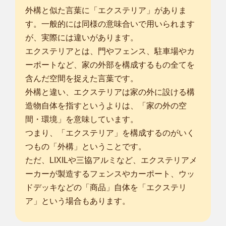
所沢市
/
戸田市
/
朝霞市
/
志木市
/
和光市
/
新座市
/
富士見市
/
ふじみ野
外構と似た言葉に「エクステリア」がありま
市
/
入間郡三芳町
/
千代田区
/
中央区
/
港区
/
新宿区
/
文京区
/
台東区
/
墨
す。一般的には同様の意味合いで用いられます
田区
/
江東区
/
品川区
/
目黒区
/
大田区
/
世田谷区
/
渋谷区
/
中野区
/
杉並
が、実際には違いがあります。
区
/
豊島区
/
エクステリアとは、門やフェンス、駐車場やカ
... more
ーポートなど、家の外部を構成するもの全てを
東京世田谷店
含んだ空間を捉えた言葉です。
はじめまして。smileガーデン東京世田谷店の⻑広 隼⼈と申し
外構と違い、エクステリアは家の外に設ける構
ます。 毎朝...
造物自体を指すというよりは、「家の外の空
対応エリア
戸田市
/
朝霞市
/
和光市
/
新座市
/
千代田区
/
中央区
/
港区
/
新宿区
/
文京
間・環境」を意味しています。
区
/
台東区
/
墨田区
/
江東区
/
品川区
/
目黒区
/
大田区
/
世田谷区
/
渋谷
つまり、「エクステリア」を構成するのがいく
区
/
中野区
/
杉並区
/
豊島区
/
北区
/
荒川区
/
板橋区
/
練馬区
/
足立区
/
つもの「外構」ということです。
... more
ただ、LIXILや三協アルミなど、エクステリアメ
ーカーが製造するフェンスやカーポート、ウッ
千葉柏店
ドデッキなどの「商品」自体を「エクステリ
はじめまして。smileガーデン千葉柏店の⽵内 維浩と申しま
ア」という場合もあります。
す。 私はこだ...
対応エリア
龍ケ崎市
/
常総市
/
取手市
/
牛久市
/
つくば市
/
守谷市
/
坂東市
/
つくば