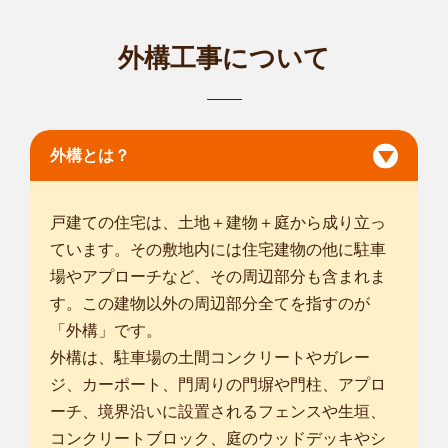
東京江戸川南店
いつもお世話になっております、smileガーデンの小倉です。
外構工事について
今までの植...
対応エリア
三郷市
/
市川市
/
船橋市
/
松戸市
/
習志野市
/
柏市
/
流山市
/
八千代市
/
鎌
ケ谷市
/
浦安市
/
白井市
/
新宿区
/
文京区
/
台東区
/
墨田区
/
江東区
/
豊島
区
/
北区
/
荒川区
/
板橋区
/
足立区
/
葛飾区
/
江戸川区
/
八潮市
/
外構とは？
東京渋谷店
植木屋smileガーデン東京渋谷店の桑原と申します。 造園業は
戸建ての住宅は、土地＋建物＋庭から成り立っ
私の天職だ...
ています。その敷地内には住宅建物の他に駐車
対応エリア
場やアプローチなど、その周辺部分も含まれま
川口市
/
草加市
/
蕨市
/
戸田市
/
朝霞市
/
和光市
/
新座市
/
千代田区
/
中央
区
/
港区
/
新宿区
/
文京区
/
台東区
/
墨田区
/
江東区
/
品川区
/
目黒区
/
大
す。この建物以外の周辺部分全てを指すのが
田区
/
世田谷区
/
渋谷区
/
中野区
/
杉並区
/
豊島区
/
北区
/
荒川区
/
「外構」です。
... more
外構は、駐車場の土間コンクリートやガレー
ジ、カーポート、門周りの門塀や門柱、アプロ
東京新宿店
ーチ、境界沿いに設置されるフェンスや生垣、
植木屋smileガーデンの浅生と申します。お庭の事でしたらど
コンクリートブロック、庭のウッドデッキやシ
んな細かい事...