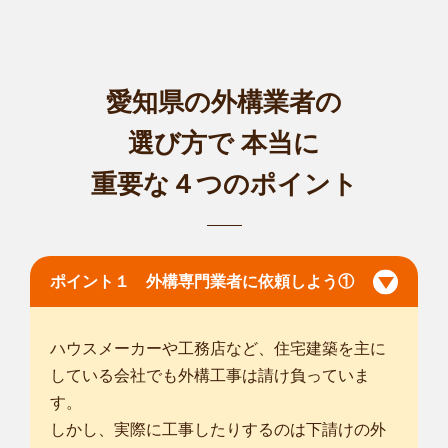
みらい市
/
稲敷郡阿見町
/
稲敷郡河内町
/
北相馬郡利根町
/
さいたま
市見沼区
/
さいたま市中央区
/
さいたま市浦和区
/
さいたま市南区
/
さいたま市緑区
/
さいたま市岩槻区
/
川口市
/
春日部市
/
草加市
/
越
谷市
/
蕨市
/
戸田市
/
八潮市
/
三郷市
/
愛知県の外構業者の
... more
選び方で
本当に
埼玉戸田店
重要な４つのポイント
はじめまして。smileガーデン埼玉戸田店の佐々⽊ ⼤亮と申し
ます。 お客...
対応エリア
さいたま市西区
/
さいたま市北区
/
さいたま市大宮区
/
さいたま市
見沼区
/
さいたま市中央区
/
さいたま市桜区
/
さいたま市浦和区
/
さ
ポイント１ 外構専門業者に依頼しよう①
いたま市南区
/
さいたま市緑区
/
さいたま市岩槻区
/
川越市
/
川口
市
/
所沢市
/
春日部市
/
狭山市
/
上尾市
/
草加市
/
越谷市
/
蕨市
/
戸田市
/
ハウスメーカーや工務店など、住宅建築を主に
入間市
/
朝霞市
/
志木市
/
和光市
/
新座市
/
... more
している会社でも外構工事は請け負っていま
す。
東京足立興野GM店
しかし、実際に工事したりするのは下請けの外
始めまして、植木屋smileガーデン東京足立興野GM店の伊藤と