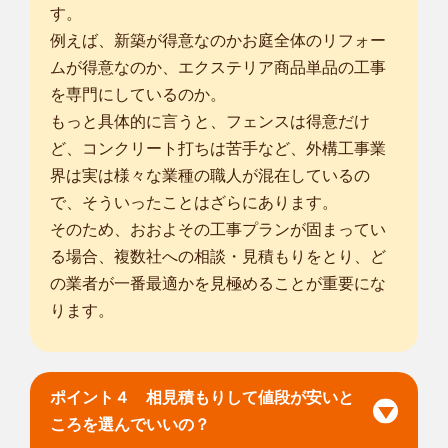
はじめまして、smileガーデン東京台東池之端店の小林と申し
す。
ます。 植物...
例えば、新築が得意なのかお庭全体のリフォー
対応エリア
川口市
/
千代田区
/
中央区
/
文京区
/
台東区
/
墨田区
/
江東区
/
豊島区
/
北
ムが得意なのか、エクステリア商品単品の工事
区
/
荒川区
/
板橋区
/
足立区
/
葛飾区
/
江戸川区
/
川崎市幸区
/
川崎市中
を専門にしているのか。
原区
/
川崎市高津区
/
もっと具体的に言うと、フェンスは得意だけ
ど、コンクリート打ちは苦手など、外構工事業
千葉野田柳沢店
界は実は様々な業種の職人が混在しているの
はじめまして！！smileガーデン千葉野田柳沢店の倉持と申し
で、そういったことはざらにあります。
ます。お庭の...
対応エリア
そのため、おおよその工事プランが固まってい
古河市
/
龍ケ崎市
/
下妻市
/
常総市
/
取手市
/
牛久市
/
つくば市
/
守谷市
/
る場合、複数社への相談・見積もりをとり、ど
坂東市
/
つくばみらい市
/
結城郡八千代町
/
猿島郡五霞町
/
猿島郡境
の業者が一番最適かを見極めることが重要にな
町
/
さいたま市西区
/
さいたま市北区
/
さいたま市大宮区
/
さいたま
ります。
市見沼区
/
さいたま市中央区
/
さいたま市桜区
/
さいたま市浦和区
/
さいたま市南区
/
さいたま市緑区
/
さいたま市岩槻区
/
川口市
/
春日
部市
/
ポイント４ 相見積もりして値段が安いと
... more
ころを選んでいいの？