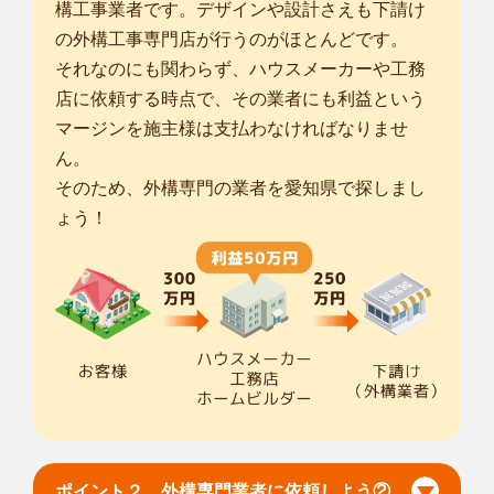
構工事業者です。デザインや設計さえも下請け
申します。 ...
の外構工事専門店が行うのがほとんどです。
対応エリア
さいたま市中央区
/
さいたま市桜区
/
さいたま市浦和区
/
さいたま
それなのにも関わらず、ハウスメーカーや工務
市南区
/
さいたま市緑区
/
熊谷市
/
川口市
/
草加市
/
蕨市
/
戸田市
/
朝霞
店に依頼する時点で、その業者にも利益という
市
/
志木市
/
和光市
/
新座市
/
八潮市
/
三郷市
/
吉川市
/
北葛飾郡松伏町
/
マージンを施主様は支払わなければなりませ
市川市
/
船橋市
/
松戸市
/
流山市
/
鎌ケ谷市
/
浦安市
/
千代田区
/
ん。
... more
そのため、外構専門の業者を愛知県で探しまし
ょう！
神奈川多摩登戸店
植木屋smileガーデン神奈川多摩登戸店 店長の島袋と申しま
す。 私は...
対応エリア
所沢市
/
蕨市
/
戸田市
/
朝霞市
/
志木市
/
和光市
/
新座市
/
入間郡三芳町
/
千代田区
/
中央区
/
港区
/
新宿区
/
文京区
/
台東区
/
墨田区
/
江東区
/
品川
区
/
目黒区
/
大田区
/
世田谷区
/
渋谷区
/
中野区
/
杉並区
/
豊島区
/
北区
/
... more
東京台東店
植木屋smileガーデン東京台東店の小林です。 どんな小さな仕
ポイント２ 外構専門業者に依頼しよう②