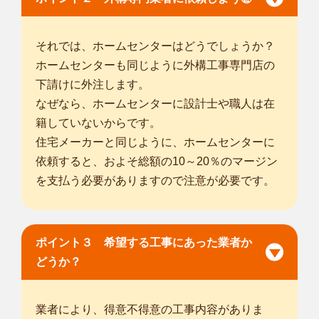
事でもいつ...
対応エリア
さいたま市西区
/
さいたま市緑区
/
川口市
/
草加市
/
越谷市
/
蕨市
/
戸
それでは、ホームセンターはどうでしょうか？
田市
/
朝霞市
/
和光市
/
八潮市
/
三郷市
/
吉川市
/
船橋市
/
松戸市
/
流山
ホームセンターも同じように外構工事専門店の
市
/
浦安市
/
千代田区
/
中央区
/
港区
/
新宿区
/
文京区
/
台東区
/
墨田区
/
下請けに外注します。
江東区
/
品川区
/
なぜなら、ホームセンターに設計士や職人は在
... more
籍していないからです。
東京江戸川東葛西店
住宅メーカーと同じように、ホームセンターに
植木屋smileガーデン東京江戸川東葛西店の酒井と申します。
依頼すると、およそ総額の10～20％のマージン
今までの経...
を支払う必要がありますので注意が必要です。
対応エリア
草加市
/
八潮市
/
三郷市
/
千葉市花見川区
/
千葉市美浜区
/
市川市
/
船
橋市
/
松戸市
/
習志野市
/
鎌ケ谷市
/
浦安市
/
千代田区
/
中央区
/
港区
/
新
宿区
/
文京区
/
台東区
/
墨田区
/
江東区
/
品川区
/
目黒区
/
大田区
/
渋谷
ポイント３ 希望する工事にあった業者か
区
/
中野区
/
豊島区
/
どうか？
... more
東京台東池之端店
業者により、得意不得意の工事内容がありま