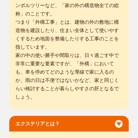
対応エリア
ンボルツリーなど、「家の外の構造物全ての総
千代田区
/
中央区
/
港区
/
新宿区
/
文京区
/
台東区
/
墨田区
/
江東区
/
品川
称」のことです。
区
/
目黒区
/
大田区
/
世田谷区
/
渋谷区
/
中野区
/
杉並区
/
豊島区
/
北区
/
つまり「外構工事」とは、建物の外の敷地に構
荒川区
/
板橋区
/
練馬区
/
足立区
/
葛飾区
/
江戸川区
/
武蔵野市
/
三鷹市
/
造物を建設したり、住まい全体として使いやす
... more
くするため地面を整備したりする工事のことを
指しています。
東京足立店
植木屋smileガーデンの亀谷 眞弓と申します。 造園業界での経
家の中の使い勝手や間取りは、日々過ごす中で
験は15年を...
非常に重要な要素ですが、「外構」において
対応エリア
も、車を停めてどのような導線で家に入るの
川口市
/
草加市
/
越谷市
/
蕨市
/
戸田市
/
朝霞市
/
志木市
/
和光市
/
新座
か、雨の日は不便ではないかなど、家と同じく
市
/
八潮市
/
三郷市
/
吉川市
/
市川市
/
松戸市
/
柏市
/
流山市
/
鎌ケ谷市
/
らい検討することが暮らしやすさの肝となるで
浦安市
/
千代田区
/
中央区
/
港区
/
新宿区
/
文京区
/
台東区
/
墨田区
/
しょう。
... more
東京町田店
はじめまして。smileガーデン東京町田店の西野 諒です。 私は
エクステリアとは？
造園業が...
対応エリア