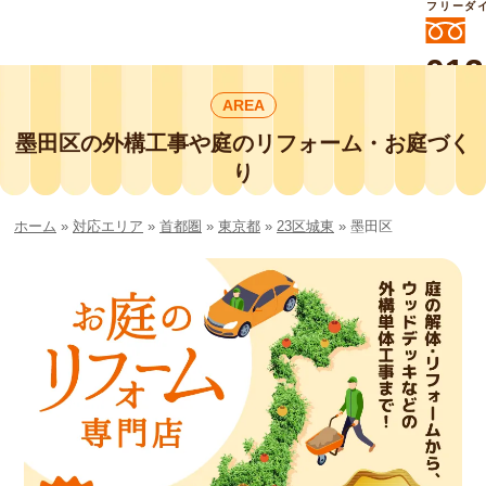
フリーダ
012
よいに
AREA
412
外構工事や庭リフォームは庭づくり業界
No.1チェーン店の
墨田区の外構工事や庭のリフォーム・お庭づく
smileガーデンプチ庭づくり事業部にお
り
任せください！
ホーム
»
対応エリア
»
首都圏
»
東京都
»
23区城東
»
墨田区