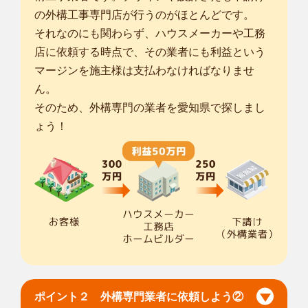
対応エリア
の外構工事専門店が行うのがほとんどです。
町田市
/
横浜市神奈川区
/
横浜市西区
/
横浜市中区
/
横浜市南区
/
横
それなのにも関わらず、ハウスメーカーや工務
浜市保土ケ谷区
/
横浜市港北区
/
横浜市戸塚区
/
横浜市港南区
/
横浜
店に依頼する時点で、その業者にも利益という
市旭区
/
横浜市緑区
/
横浜市瀬谷区
/
横浜市栄区
/
横浜市泉区
/
相模
マージンを施主様は支払わなければなりませ
原市南区
/
平塚市
/
鎌倉市
/
藤沢市
/
茅ヶ崎市
/
逗子市
/
秦野市
/
厚木市
/
ん。
大和市
/
伊勢原市
/
海老名市
/
そのため、外構専門の業者を愛知県で探しまし
... more
ょう！
神奈川平塚日向岡店
はじめまして、 smileガーデン 神奈川平塚日向岡店の岩城で
す。 「素敵...
対応エリア
町田市
/
横浜市戸塚区
/
横浜市港南区
/
横浜市旭区
/
横浜市瀬谷区
/
横浜市栄区
/
横浜市泉区
/
平塚市
/
鎌倉市
/
藤沢市
/
小田原市
/
茅ヶ崎
市
/
逗子市
/
秦野市
/
厚木市
/
大和市
/
伊勢原市
/
海老名市
/
座間市
/
南足
柄市
/
綾瀬市
/
高座郡寒川町
/
中郡大磯町
/
中郡二宮町
/
足柄上郡中
井町
/
... more
ポイント２ 外構専門業者に依頼しよう②