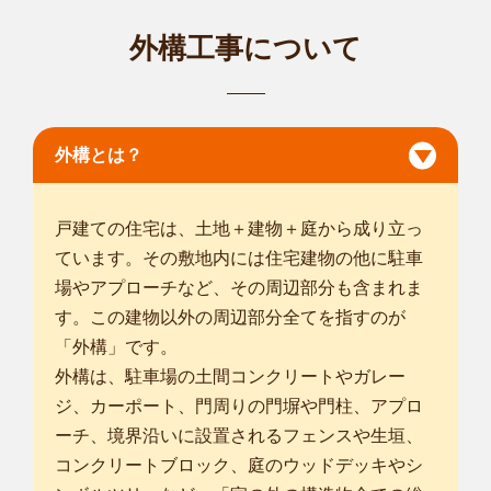
対応エリア
横浜市神奈川区
/
横浜市西区
/
横浜市中区
/
横浜市南区
/
横浜市保土
外構工事について
ケ谷区
/
横浜市磯子区
/
横浜市金沢区
/
横浜市戸塚区
/
横浜市港南
区
/
横浜市旭区
/
横浜市瀬谷区
/
横浜市栄区
/
横浜市泉区
/
横須賀市
/
鎌倉市
/
藤沢市
/
茅ヶ崎市
/
逗子市
/
三浦市
/
大和市
/
綾瀬市
/
三浦郡葉
山町
/
横浜市鶴見区
/
外構とは？
... more
神奈川茅ヶ崎店
戸建ての住宅は、土地＋建物＋庭から成り立っ
smileガーデン神奈川茅ケ崎店の黒沢です。 私は丁寧かつスピ
ています。その敷地内には住宅建物の他に駐車
ーディーな...
場やアプローチなど、その周辺部分も含まれま
対応エリア
横浜市西区
/
横浜市中区
/
横浜市南区
/
横浜市保土ケ谷区
/
横浜市磯
す。この建物以外の周辺部分全てを指すのが
子区
/
横浜市金沢区
/
横浜市戸塚区
/
横浜市港南区
/
横浜市旭区
/
横
「外構」です。
浜市緑区
/
横浜市瀬谷区
/
横浜市栄区
/
横浜市泉区
/
相模原市緑区
/
外構は、駐車場の土間コンクリートやガレー
相模原市中央区
/
相模原市南区
/
平塚市
/
鎌倉市
/
藤沢市
/
小田原市
/
ジ、カーポート、門周りの門塀や門柱、アプロ
茅ヶ崎市
/
逗子市
/
秦野市
/
厚木市
/
大和市
/
ーチ、境界沿いに設置されるフェンスや生垣、
... more
コンクリートブロック、庭のウッドデッキやシ