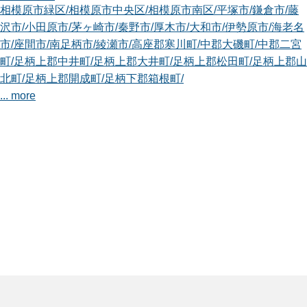
相模原市緑区
/
相模原市中央区
/
相模原市南区
/
平塚市
/
鎌倉市
/
藤
沢市
/
小田原市
/
茅ヶ崎市
/
秦野市
/
厚木市
/
大和市
/
伊勢原市
/
海老名
市
/
座間市
/
南足柄市
/
綾瀬市
/
高座郡寒川町
/
中郡大磯町
/
中郡二宮
町
/
足柄上郡中井町
/
足柄上郡大井町
/
足柄上郡松田町
/
足柄上郡山
北町
/
足柄上郡開成町
/
足柄下郡箱根町
/
... more
神奈川小田原GM店
smileガーデン神奈川小田原GM店の本多と申します。 GM店
（ガーデンマス...
対応エリア
平塚市
/
小田原市
/
茅ヶ崎市
/
南足柄市
/
高座郡寒川町
/
中郡大磯町
/
中郡二宮町
/
足柄上郡中井町
/
足柄上郡大井町
/
足柄上郡松田町
/
足
柄上郡山北町
/
足柄上郡開成町
/
足柄下郡箱根町
/
足柄下郡真鶴町
/
足柄下郡湯河原町
/
愛甲郡清川村
/
神奈川横須賀店
こんにちは。smileガーデン神奈川横須賀店の監物（けんも
つ）と申します...