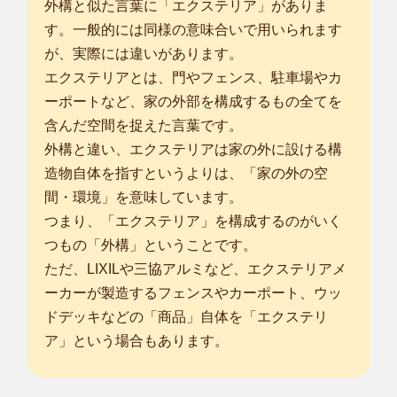
町
/
足柄下郡箱根町
/
足柄下郡湯河原町
/
愛甲郡愛川町
/
愛甲郡清川
外構と似た言葉に「エクステリア」がありま
村
/
南都留郡道志村
/
南都留郡山中湖村
/
熱海市
/
三島市
/
御殿場市
/
す。一般的には同様の意味合いで用いられます
... more
が、実際には違いがあります。
エクステリアとは、門やフェンス、駐車場やカ
神奈川伊勢原店
ーポートなど、家の外部を構成するもの全てを
はじめまして。smileガーデン神奈川伊勢原店の田中 勉と申し
含んだ空間を捉えた言葉です。
ます。 わた...
対応エリア
外構と違い、エクステリアは家の外に設ける構
横浜市保土ケ谷区
/
横浜市戸塚区
/
横浜市港南区
/
横浜市旭区
/
横浜
造物自体を指すというよりは、「家の外の空
市瀬谷区
/
横浜市栄区
/
横浜市泉区
/
相模原市中央区
/
相模原市南
間・環境」を意味しています。
区
/
平塚市
/
鎌倉市
/
藤沢市
/
小田原市
/
茅ヶ崎市
/
秦野市
/
厚木市
/
大和
つまり、「エクステリア」を構成するのがいく
市
/
伊勢原市
/
海老名市
/
座間市
/
南足柄市
/
綾瀬市
/
高座郡寒川町
/
中
つもの「外構」ということです。
郡大磯町
/
中郡二宮町
/
ただ、LIXILや三協アルミなど、エクステリアメ
... more
ーカーが製造するフェンスやカーポート、ウッ
神奈川足柄下郡店
ドデッキなどの「商品」自体を「エクステリ
始めまして植木屋smileガーデン神奈川足柄下郡店の太田と申
ア」という場合もあります。
します。 お...
対応エリア
小田原市
/
秦野市
/
南足柄市
/
中郡大磯町
/
中郡二宮町
/
足柄上郡中