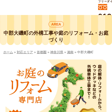
フリーダ
012
よいに
AREA
412
外構工事や庭リフォームは庭づくり業界
No.1チェーン店の
中郡大磯町の外構工事や庭のリフォーム・お庭
smileガーデンプチ庭づくり事業部にお
づくり
任せください！
ホーム
»
対応エリア
»
首都圏
»
神奈川県
»
湘南
»
中郡大磯町