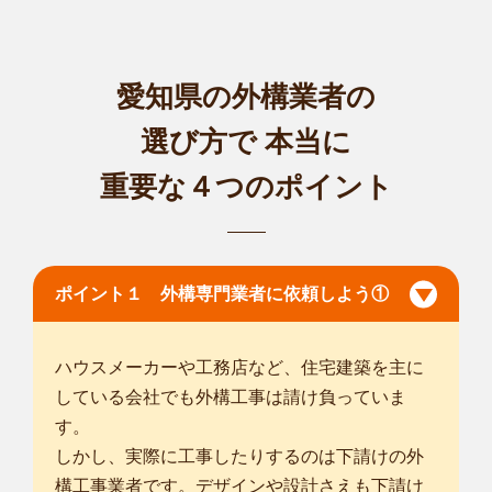
井町
/
足柄上郡大井町
/
足柄上郡松田町
/
足柄上郡山北町
/
足柄上郡
開成町
/
足柄下郡箱根町
/
足柄下郡真鶴町
/
足柄下郡湯河原町
/
沼津
市
/
熱海市
/
三島市
/
伊東市
/
御殿場市
/
裾野市
/
伊豆市
/
伊豆の国市
/
田
愛知県の外構業者の
方郡函南町
/
駿東郡清水町
/
駿東郡長泉町
/
駿東郡小山町
/
選び方で
本当に
神奈川茅ヶ崎浜須賀店
植木屋smileガーデン神奈川茅ヶ崎浜須賀店 店長の木村で
重要な４つのポイント
す。 今まで横...
対応エリア
横浜市神奈川区
/
横浜市西区
/
横浜市中区
/
横浜市南区
/
横浜市保土
ケ谷区
/
横浜市磯子区
/
横浜市金沢区
/
横浜市戸塚区
/
横浜市港南
ポイント１ 外構専門業者に依頼しよう①
区
/
横浜市旭区
/
横浜市緑区
/
横浜市瀬谷区
/
横浜市栄区
/
横浜市泉
区
/
相模原市南区
/
横須賀市
/
平塚市
/
鎌倉市
/
藤沢市
/
茅ヶ崎市
/
逗子
市
/
秦野市
/
厚木市
/
大和市
/
伊勢原市
/
ハウスメーカーや工務店など、住宅建築を主に
... more
している会社でも外構工事は請け負っていま
す。
神奈川茅ヶ崎松林店
しかし、実際に工事したりするのは下請けの外
植木屋smileガーデン神奈川茅ヶ崎松林店の伊藤と申します。
構工事業者です。デザインや設計さえも下請け
今までの経...