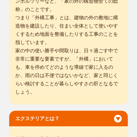
ンボルツリーなど、「家の外の構造物全ての総
神奈川藤沢宮原店
植木屋smileガーデン神奈川藤沢宮原店の重⽥ 弘樹と申しま
称」のことです。
す。 造園業...
つまり「外構工事」とは、建物の外の敷地に構
対応エリア
造物を建設したり、住まい全体として使いやす
大田区
/
横浜市鶴見区
/
横浜市神奈川区
/
横浜市西区
/
横浜市中区
/
くするため地面を整備したりする工事のことを
横浜市南区
/
横浜市保土ケ谷区
/
横浜市磯子区
/
横浜市金沢区
/
横浜
指しています。
市港北区
/
横浜市戸塚区
/
横浜市港南区
/
横浜市旭区
/
横浜市緑区
/
家の中の使い勝手や間取りは、日々過ごす中で
横浜市瀬谷区
/
横浜市栄区
/
横浜市泉区
/
横浜市青葉区
/
横浜市都筑
非常に重要な要素ですが、「外構」において
区
/
川崎市川崎区
/
川崎市幸区
/
川崎市中原区
/
川崎市高津区
/
川崎
も、車を停めてどのような導線で家に入るの
市宮前区
/
平塚市
/
... more
か、雨の日は不便ではないかなど、家と同じく
らい検討することが暮らしやすさの肝となるで
神奈川南足柄店
しょう。
植木屋smileガーデン神奈川南足柄店の大角 繁尚と申しま
す。 25年以上...
対応エリア
平塚市
/
小田原市
/
茅ヶ崎市
/
秦野市
/
厚木市
/
伊勢原市
/
海老名市
/
南
エクステリアとは？
足柄市
/
高座郡寒川町
/
中郡大磯町
/
中郡二宮町
/
足柄上郡中井町
/
足柄上郡大井町
/
足柄上郡松田町
/
足柄上郡山北町
/
足柄上郡開成