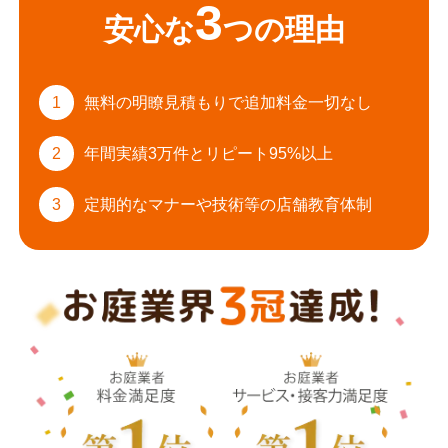
3
安心な
つの理由
1
無料の明瞭見積もりで
追加料金一切なし
2
年間実績3万件と
リピート95%以上
3
定期的なマナーや
技術等の店舗教育体制