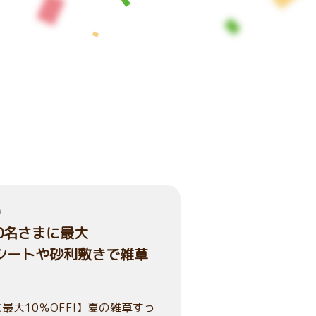
）
00名さまに最大
草シートや砂利敷きで雑草
最大10％OFF!】夏の雑草すっ