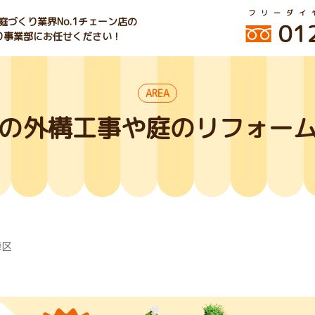
フリーダイ
づくり業界No.1チェーン店の
01
くり事業部にお任せください！
AREA
の外構工事や庭のリフォー
摩区