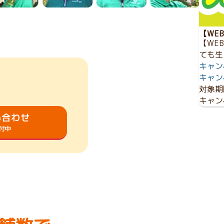
【WE
【WE
ても生
キャン
キャン
対象期
キャン
い合わせ
受付中