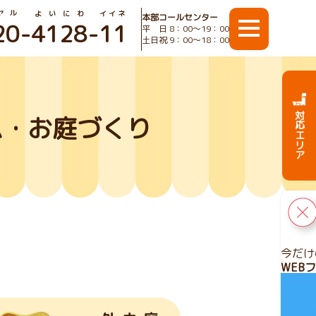
ヤル
よいにわ
イイネ
本部コールセンター
20
-
4128
-
11
平 日 8：00〜19：00
土日祝 9：00〜18：00
対応エリア
ム・お庭づくり
今だけ
WEB