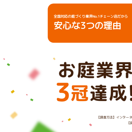
全国対応の庭づくり業界No.1チェーン店だから
安心な
3
つの理由
【調査方法】インターネ
【