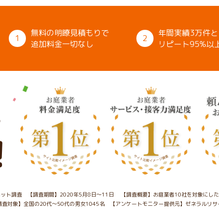
無料の明瞭見積もりで
年間実績3万件と
1
2
追加料金一切なし
リピート95%以
ット調査 【調査期間】2020年5月8日～11日
【調査概要】お庭業者10社を対象にし
調査対象】全国の20代～50代の男女1045名
【アンケートモニター提供元】ゼネラルリサ