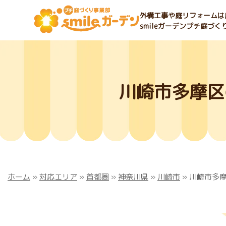
外構工事や庭リフォームは庭
smileガーデンプチ庭づ
川崎市多摩区
ホーム
»
対応エリア
»
首都圏
»
神奈川県
»
川崎市
»
川崎市多