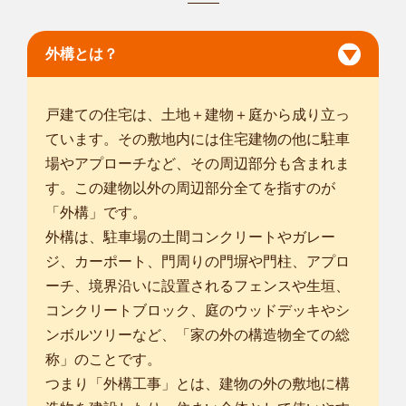
木更津市
/
茂原市
/
市原市
/
鴨川市
/
君津市
/
富津市
/
袖ケ浦市
/
長生郡
長柄町
/
長生郡長南町
/
夷隅郡大多喜町
/
安房郡鋸南町
/
外構とは？
戸建ての住宅は、土地＋建物＋庭から成り立っ
ています。その敷地内には住宅建物の他に駐車
場やアプローチなど、その周辺部分も含まれま
す。この建物以外の周辺部分全てを指すのが
「外構」です。
外構は、駐車場の土間コンクリートやガレー
ジ、カーポート、門周りの門塀や門柱、アプロ
ーチ、境界沿いに設置されるフェンスや生垣、
コンクリートブロック、庭のウッドデッキやシ
ンボルツリーなど、「家の外の構造物全ての総
称」のことです。
つまり「外構工事」とは、建物の外の敷地に構