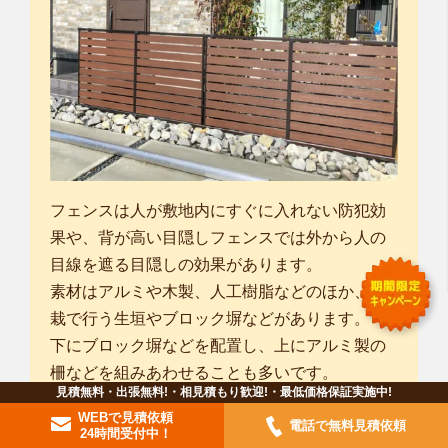
フェンスは人が敷地内にすぐに入れない防犯効
果や、背が高い目隠しフェンスでは外から人の
目線を遮る目隠しの効果があります。
素材はアルミや木製、人工樹脂などのほか、植
栽で行う生垣やブロック塀などがあります。
下にブロック塀などを配置し、上にアルミ製の
柵などを組みあわせることも多いです。
見積無料・出張無料!・相見積もり歓迎!・最低価格保証実施中!
ただし、目隠しフェンスの場合は、ブロック上
WEBで見積依頼
電話で無料見積依頼
に施工はできませんので、独立基礎ブロックを
24時間受付中！