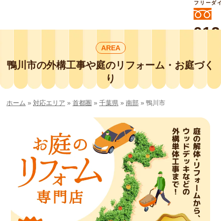
フリーダ
012
よいに
AREA
412
外構工事や庭リフォームは庭づくり業界
No.1チェーン店の
鴨川市の外構工事や庭のリフォーム・お庭づく
smileガーデンプチ庭づくり事業部にお
り
任せください！
ホーム
»
対応エリア
»
首都圏
»
千葉県
»
南部
»
鴨川市