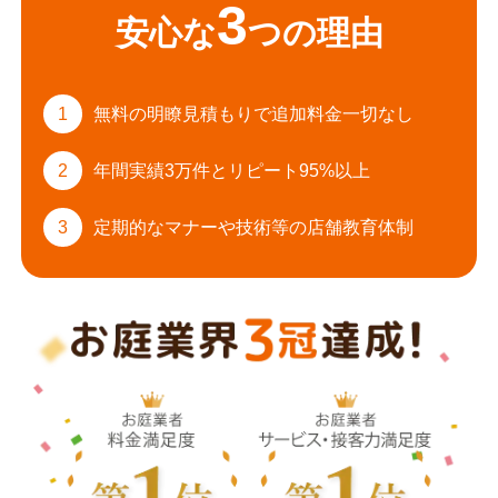
3
安心な
つの理由
1
無料の明瞭見積もりで
追加料金一切なし
2
年間実績3万件と
リピート95%以上
3
定期的なマナーや
技術等の店舗教育体制