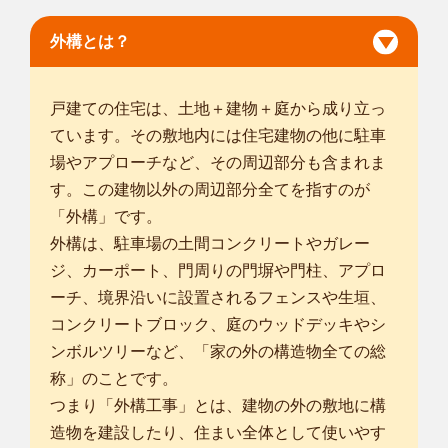
千葉中央富士見店
外構とは？
はじめまして。smileガーデン千葉中央富士見店の⼩椋 伸起と
申します。 ...
対応エリア
戸建ての住宅は、土地＋建物＋庭から成り立っ
千葉市中央区
/
千葉市花見川区
/
千葉市稲毛区
/
千葉市若葉区
/
千葉
ています。その敷地内には住宅建物の他に駐車
市緑区
/
千葉市美浜区
/
市川市
/
船橋市
/
松戸市
/
茂原市
/
成田市
/
佐倉
市
/
東金市
場やアプローチなど、その周辺部分も含まれま
/
習志野市
/
市原市
/
八千代市
/
我孫子市
/
鎌ケ谷市
/
浦安市
/
四街道市
/
袖ケ浦市
/
八街市
/
印西市
/
白井市
/
富里市
/
す。この建物以外の周辺部分全てを指すのが
... more
「外構」です。
外構は、駐車場の土間コンクリートやガレー
千葉四街道店
ジ、カーポート、門周りの門塀や門柱、アプロ
初めまして、植木屋smileガーデン千葉四街道店の平川と申し
ーチ、境界沿いに設置されるフェンスや生垣、
ます。 植物...
対応エリア
コンクリートブロック、庭のウッドデッキやシ
千葉市中央区
/
千葉市花見川区
/
千葉市稲毛区
/
千葉市若葉区
/
千葉
ンボルツリーなど、「家の外の構造物全ての総
市緑区
/
千葉市美浜区
/
市川市
/
船橋市
/
松戸市
/
茂原市
/
成田市
/
佐倉
称」のことです。
市
/
東金市
/
習志野市
/
柏市
/
市原市
/
八千代市
/
我孫子市
/
鎌ケ谷市
/
浦
つまり「外構工事」とは、建物の外の敷地に構
安市
/
四街道市
/
八街市
/
印西市
/
白井市
/
富里市
/
造物を建設したり、住まい全体として使いやす
... more