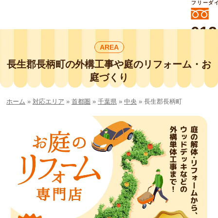
フリーダ
012
よいに
AREA
412
外構工事や庭リフォームは庭づくり業界
No.1チェーン店の
長生郡長柄町の外構工事や庭のリフォーム・お
smileガーデンプチ庭づくり事業部にお
庭づくり
任せください！
ホーム
»
対応エリア
»
首都圏
»
千葉県
»
中央
»
長生郡長柄町