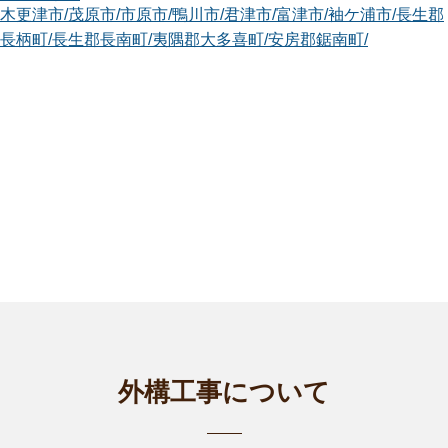
木更津市
/
茂原市
/
市原市
/
鴨川市
/
君津市
/
富津市
/
袖ケ浦市
/
長生郡
長柄町
/
長生郡長南町
/
夷隅郡大多喜町
/
安房郡鋸南町
/
千葉袖ヶ浦店
こんにちは。smileガーデンの太田と申します。 お庭の事で困
っている事...
対応エリア
千葉市中央区
/
千葉市緑区
/
木更津市
/
茂原市
/
市原市
/
君津市
/
富津
市
/
袖ケ浦市
/
長生郡睦沢町
/
長生郡長柄町
/
長生郡長南町
/
夷隅郡
大多喜町
/
安房郡鋸南町
/
千葉中央店
植木屋smileガーデン千葉中央店の鈴木 卓と申します。 お客
様のお庭に...
対応エリア
千葉市中央区
/
千葉市花見川区
/
千葉市稲毛区
/
千葉市若葉区
/
千葉
市緑区
/
千葉市美浜区
/
市川市
/
船橋市
/
佐倉市
/
習志野市
/
市原市
/
八
外構工事について
千代市
/
鎌ケ谷市
/
浦安市
/
四街道市
/
八街市
/
印西市
/
白井市
/
富里市
/
印旛郡酒々井町
/
長生郡長柄町
/