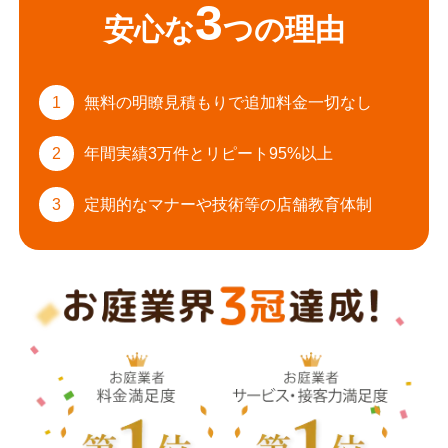
3
安心な
つの理由
1
無料の明瞭見積もりで
追加料金一切なし
2
年間実績3万件と
リピート95%以上
3
定期的なマナーや
技術等の店舗教育体制