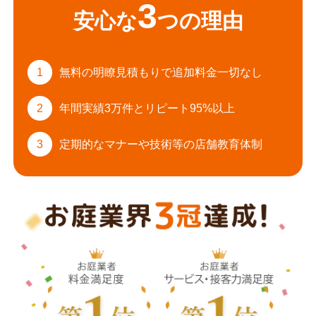
3
安心な
つの理由
1
無料の明瞭見積もりで
追加料金一切なし
2
年間実績3万件と
リピート95%以上
3
定期的なマナーや
技術等の店舗教育体制