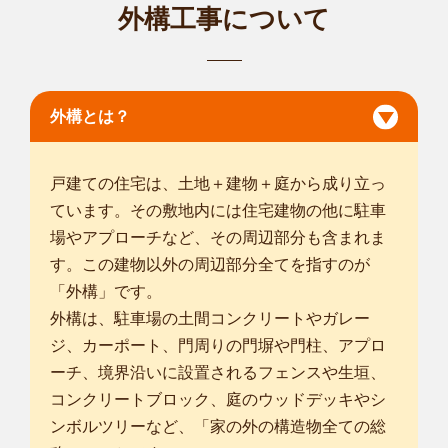
千葉市中央区
/
千葉市花見川区
/
千葉市稲毛区
/
千葉市若葉区
/
千葉
外構工事について
市緑区
/
千葉市美浜区
/
市川市
/
船橋市
/
松戸市
/
茂原市
/
成田市
/
佐倉
市
/
東金市
/
習志野市
/
市原市
/
八千代市
/
我孫子市
/
鎌ケ谷市
/
浦安市
/
四街道市
/
袖ケ浦市
/
八街市
/
印西市
/
白井市
/
富里市
/
... more
外構とは？
千葉柏店
はじめまして。smileガーデン千葉柏店の⽵内 維浩と申しま
戸建ての住宅は、土地＋建物＋庭から成り立っ
す。 私はこだ...
ています。その敷地内には住宅建物の他に駐車
対応エリア
龍ケ崎市
場やアプローチなど、その周辺部分も含まれま
/
常総市
/
取手市
/
牛久市
/
つくば市
/
守谷市
/
坂東市
/
つくば
みらい市
/
稲敷郡阿見町
/
稲敷郡河内町
/
北相馬郡利根町
/
さいたま
す。この建物以外の周辺部分全てを指すのが
市見沼区
/
さいたま市中央区
/
さいたま市浦和区
/
さいたま市南区
/
「外構」です。
さいたま市緑区
/
さいたま市岩槻区
/
川口市
/
春日部市
/
草加市
/
越
外構は、駐車場の土間コンクリートやガレー
谷市
/
蕨市
/
戸田市
/
八潮市
/
三郷市
/
ジ、カーポート、門周りの門塀や門柱、アプロ
... more
ーチ、境界沿いに設置されるフェンスや生垣、
コンクリートブロック、庭のウッドデッキやシ
千葉印西店
ンボルツリーなど、「家の外の構造物全ての総
はじめまして。smileガーデン千葉印西店の藤原 ディエゴと申