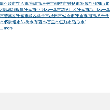
龍ケ崎市
/
牛久市
/
鹿嶋市
/
潮来市
/
稲敷市
/
神栖市
/
稲敷郡河内町
/
北
相馬郡利根町
/
千葉市中央区
/
千葉市花見川区
/
千葉市稲毛区
/
千葉
市若葉区
/
千葉市緑区
/
銚子市
/
成田市
/
佐倉市
/
東金市
/
旭市
/
八千代
市
/
四街道市
/
八街市
/
印西市
/
富里市
/
匝瑳市
/
香取市
/
... more
千葉中央店
植木屋smileガーデン千葉中央店の鈴木 卓と申します。 お客
様のお庭に...
対応エリア
千葉市中央区
/
千葉市花見川区
/
千葉市稲毛区
/
千葉市若葉区
/
千葉
市緑区
/
千葉市美浜区
/
市川市
/
船橋市
/
佐倉市
/
習志野市
/
市原市
/
八
千代市
/
鎌ケ谷市
/
浦安市
/
四街道市
/
八街市
/
印西市
/
白井市
/
富里市
/
印旛郡酒々井町
/
長生郡長柄町
/
千葉中央富士見店
はじめまして。smileガーデン千葉中央富士見店の⼩椋 伸起と
申します。 ...
対応エリア