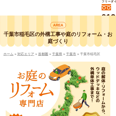
フリーダ
012
よいに
AREA
412
外構工事や庭リフォームは庭づくり業界
No.1チェーン店の
千葉市稲毛区の外構工事や庭のリフォーム・お
smileガーデンプチ庭づくり事業部にお
庭づくり
任せください！
ホーム
»
対応エリア
»
首都圏
»
千葉県
»
千葉市
»
千葉市稲毛区