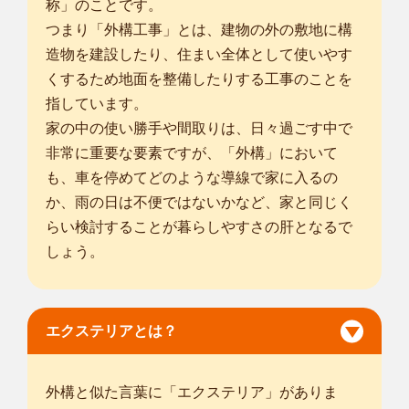
します。 剪...
称」のことです。
対応エリア
つまり「外構工事」とは、建物の外の敷地に構
龍ケ崎市
/
取手市
/
北相馬郡利根町
/
八潮市
/
三郷市
/
千葉市中央区
/
造物を建設したり、住まい全体として使いやす
千葉市花見川区
/
千葉市稲毛区
/
千葉市若葉区
/
千葉市緑区
/
千葉市
くするため地面を整備したりする工事のことを
美浜区
/
市川市
/
船橋市
/
松戸市
/
成田市
/
佐倉市
/
習志野市
/
柏市
/
流山
指しています。
市
/
八千代市
/
我孫子市
/
鎌ケ谷市
/
浦安市
/
四街道市
/
八街市
/
家の中の使い勝手や間取りは、日々過ごす中で
... more
非常に重要な要素ですが、「外構」において
千葉船橋店
も、車を停めてどのような導線で家に入るの
初めまして、植木屋smileガーデン千葉船橋店の高野と申しま
か、雨の日は不便ではないかなど、家と同じく
す。お庭のこ...
らい検討することが暮らしやすさの肝となるで
対応エリア
しょう。
千葉市中央区
/
千葉市花見川区
/
千葉市稲毛区
/
千葉市若葉区
/
千葉
市緑区
/
千葉市美浜区
/
市川市
/
船橋市
/
松戸市
/
野田市
/
成田市
/
佐倉
市
/
習志野市
/
柏市
/
市原市
/
流山市
/
八千代市
/
我孫子市
/
鎌ケ谷市
/
浦
安市
/
四街道市
/
八街市
/
印西市
/
白井市
/
富里市
/
エクステリアとは？
... more
千葉白井店
外構と似た言葉に「エクステリア」がありま
はじめまして。 植木屋smileガーデンの引地と申します。 今ま