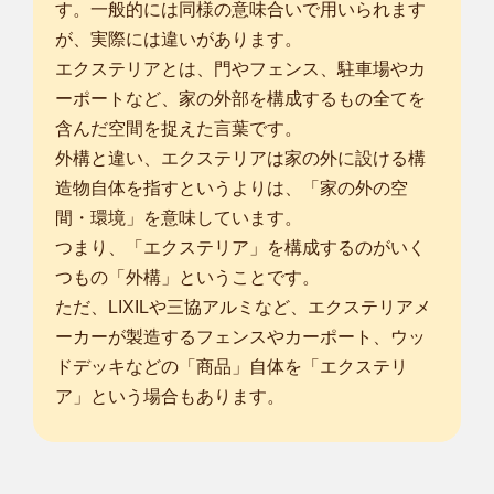
す。一般的には同様の意味合いで用いられます
での植木屋...
が、実際には違いがあります。
対応エリア
千葉市中央区
エクステリアとは、門やフェンス、駐車場やカ
/
千葉市花見川区
/
千葉市稲毛区
/
千葉市若葉区
/
千葉
市美浜区
/
市川市
/
船橋市
/
松戸市
/
野田市
/
佐倉市
/
習志野市
/
柏市
/
流
ーポートなど、家の外部を構成するもの全てを
山市
/
八千代市
/
我孫子市
/
鎌ケ谷市
/
浦安市
/
四街道市
/
印西市
/
白井
含んだ空間を捉えた言葉です。
市
/
印旛郡酒々井町
/
印旛郡栄町
/
外構と違い、エクステリアは家の外に設ける構
造物自体を指すというよりは、「家の外の空
千葉四街道店
間・環境」を意味しています。
初めまして、植木屋smileガーデン千葉四街道店の平川と申し
つまり、「エクステリア」を構成するのがいく
ます。 植物...
対応エリア
つもの「外構」ということです。
千葉市中央区
/
千葉市花見川区
/
千葉市稲毛区
/
千葉市若葉区
/
千葉
ただ、LIXILや三協アルミなど、エクステリアメ
市緑区
/
千葉市美浜区
/
市川市
/
船橋市
/
松戸市
/
茂原市
/
成田市
/
佐倉
ーカーが製造するフェンスやカーポート、ウッ
市
/
東金市
/
習志野市
/
柏市
/
市原市
/
八千代市
/
我孫子市
/
鎌ケ谷市
/
浦
ドデッキなどの「商品」自体を「エクステリ
安市
/
四街道市
/
八街市
/
印西市
/
白井市
/
富里市
/
ア」という場合もあります。
... more