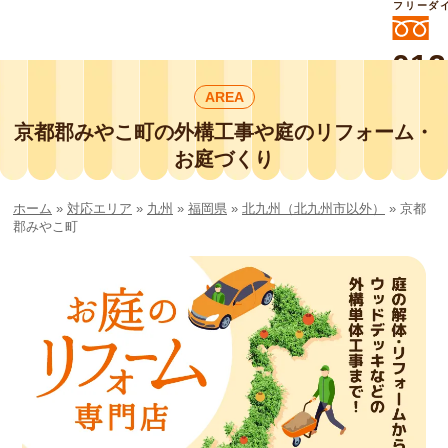
フリーダ
012
よいに
AREA
412
外構工事や庭リフォームは庭づくり業界
No.1チェーン店の
京都郡みやこ町の外構工事や庭のリフォーム・
smileガーデンプチ庭づくり事業部にお
お庭づくり
任せください！
ホーム
»
対応エリア
»
九州
»
福岡県
»
北九州（北九州市以外）
»
京都
郡みやこ町