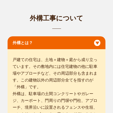
外構工事について
福岡西店
はじめまして！！ smileガーデン福岡西
店の今井と申...
外構とは？
対応エリア
福岡市東区
/
福岡市博多区
/
福岡市中央区
/
福岡市南区
/
福岡市西
区
/
福岡市城南区
/
福岡市早良区
/
筑紫野市
/
春日市
/
大野城市
/
太宰
戸建ての住宅は、土地＋建物＋庭から成り立っ
府市
/
古賀市
/
/
/
/
糟屋郡篠栗町
/
糟屋郡志免町
/
糟屋郡須恵町
/
糟屋郡
ています。その敷地内には住宅建物の他に駐車
新宮町
/
糟屋郡久山町
/
糟屋郡粕屋町
/
神埼郡吉野ヶ里町
/
三養基郡
場やアプローチなど、その周辺部分も含まれま
基山町
/
す。この建物以外の周辺部分全てを指すのが
「外構」です。
外構は、駐車場の土間コンクリートやガレー
ジ、カーポート、門周りの門塀や門柱、アプロ
ーチ、境界沿いに設置されるフェンスや生垣、