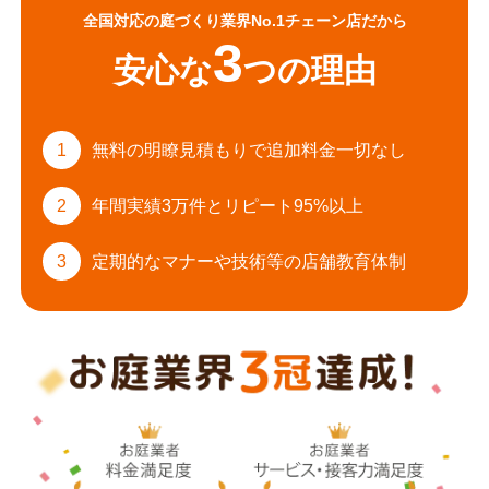
全国対応の庭づくり業界No.1チェーン店だから
3
安心な
つの理由
1
無料の明瞭見積もりで
追加料金一切なし
2
年間実績3万件と
リピート95%以上
3
定期的なマナーや
技術等の店舗教育体制