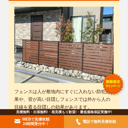
フェンスは人が敷地内にすぐに入れない防犯効
果や、背が高い目隠しフェンスでは外から人の
目線を遮る目隠しの効果があります。
見積無料・出張無料!・相見積もり歓迎!・最低価格保証実施中!
素材はアルミや木製、人工樹脂などのほか、植
WEBで見積依頼
電話で無料見積依頼
栽で行う生垣やブロック塀などがあります。
24時間受付中！