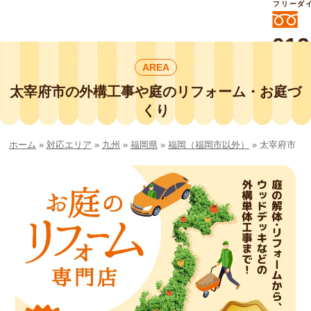
フリーダ
012
よいに
AREA
412
外構工事や庭リフォームは庭づくり業界
No.1チェーン店の
太宰府市の外構工事や庭のリフォーム・お庭づ
smileガーデンプチ庭づくり事業部にお
くり
任せください！
ホーム
»
対応エリア
»
九州
»
福岡県
»
福岡（福岡市以外）
»
太宰府市