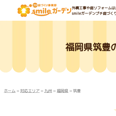
外構工事や庭リフォームは庭
smileガーデンプチ庭づ
福岡県筑豊
ホーム
»
対応エリア
»
九州
»
福岡県
»
筑豊