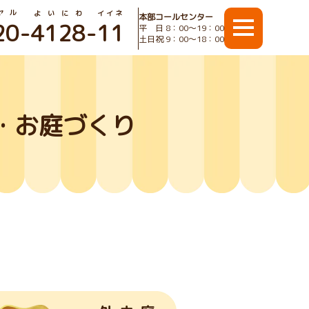
ヤル
よいにわ
イイネ
本部コールセンター
20
-
4128
-
11
平 日 8：00〜19：00
土日祝 9：00〜18：00
・お庭づくり