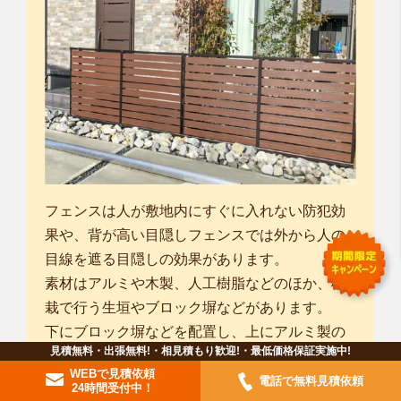
フェンスは人が敷地内にすぐに入れない防犯効
果や、背が高い目隠しフェンスでは外から人の
目線を遮る目隠しの効果があります。
素材はアルミや木製、人工樹脂などのほか、植
栽で行う生垣やブロック塀などがあります。
下にブロック塀などを配置し、上にアルミ製の
見積無料・出張無料!・相見積もり歓迎!・最低価格保証実施中!
柵などを組みあわせることも多いです。
WEBで見積依頼
ただし、目隠しフェンスの場合は、ブロック上
電話で無料見積依頼
24時間受付中！