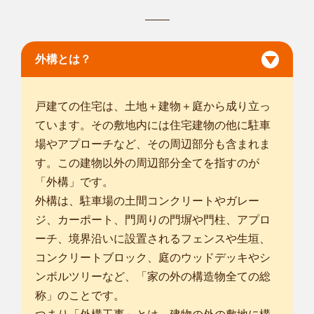
新潟燕店
外構とは？
初めまして、植木屋smileガーデン新潟燕店の霜鳥と申しま
す。 長年の経...
対応エリア
戸建ての住宅は、土地＋建物＋庭から成り立っ
新潟市中央区
/
新潟市江南区
/
新潟市秋葉区
/
新潟市南区
/
新潟市西
ています。その敷地内には住宅建物の他に駐車
区
/
新潟市西蒲区
/
長岡市
/
三条市
/
加茂市
/
見附市
/
燕市
/
西蒲原郡弥
場やアプローチなど、その周辺部分も含まれま
彦村
/
南蒲原郡田上町
/
三島郡出雲崎町
/
す。この建物以外の周辺部分全てを指すのが
「外構」です。
外構は、駐車場の土間コンクリートやガレー
ジ、カーポート、門周りの門塀や門柱、アプロ
ーチ、境界沿いに設置されるフェンスや生垣、
コンクリートブロック、庭のウッドデッキやシ
ンボルツリーなど、「家の外の構造物全ての総
称」のことです。