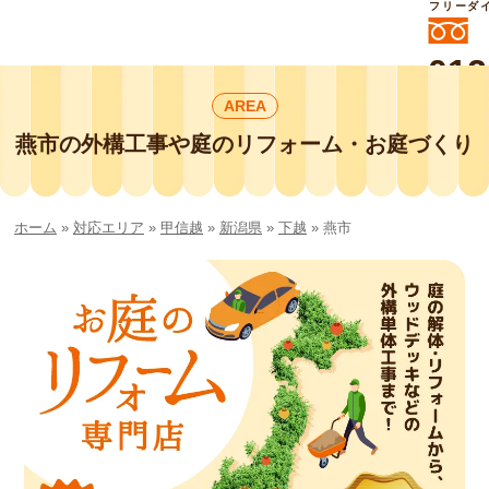
フリーダ
012
よいに
AREA
412
外構工事や庭リフォームは庭づくり業界
No.1チェーン店の
燕市の外構工事や庭のリフォーム・お庭づくり
smileガーデンプチ庭づくり事業部にお
任せください！
ホーム
»
対応エリア
»
甲信越
»
新潟県
»
下越
»
燕市