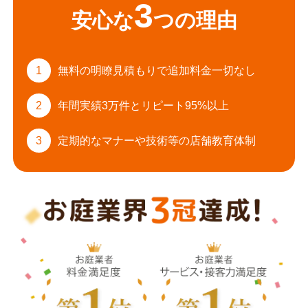
3
安心な
つの理由
1
無料の明瞭見積もりで
追加料金一切なし
2
年間実績3万件と
リピート95%以上
3
定期的なマナーや
技術等の店舗教育体制