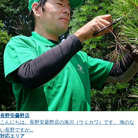
長野安曇野店
こんにちは。長野安曇野店の海川（ウミカワ）です。 海のな
い長野ですが...
対応エリア