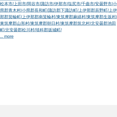
松本市
/
上田市
/
岡谷市
/
諏訪市
/
伊那市
/
塩尻市
/
千曲市
/
安曇野市
/
小
県郡青木村
/
小県郡長和町
/
諏訪郡下諏訪町
/
上伊那郡辰野町
/
上伊
那郡箕輪町
/
上伊那郡南箕輪村
/
東筑摩郡麻績村
/
東筑摩郡生坂村
/
東筑摩郡山形村
/
東筑摩郡朝日村
/
東筑摩郡筑北村
/
北安曇郡池田
町
/
北安曇郡松川村
/
埴科郡坂城町
/
... more
長野千曲店
植木屋smileガーデン長野千曲店の丸山 浩一と申します。 迅
速・丁寧な...
対応エリア
長野市
/
上田市
/
須坂市
/
中野市
/
大町市
/
飯山市
/
千曲市
/
東御市
/
小県
郡青木村
/
東筑摩郡麻績村
/
東筑摩郡生坂村
/
東筑摩郡筑北村
/
北安
曇郡池田町
/
北安曇郡白馬村
/
埴科郡坂城町
/
上水内郡信濃町
/
上水
内郡小川村
/
上水内郡飯綱町
/