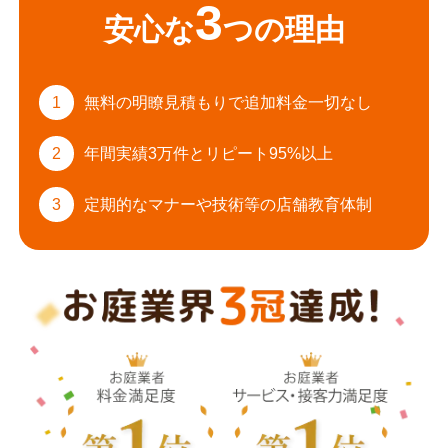
3
安心な
つの理由
1
無料の明瞭見積もりで
追加料金一切なし
2
年間実績3万件と
リピート95%以上
3
定期的なマナーや
技術等の店舗教育体制