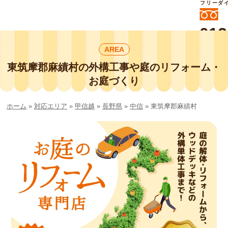
フリーダ
012
よいに
AREA
412
外構工事や庭リフォームは庭づくり業界
No.1チェーン店の
東筑摩郡麻績村の外構工事や庭のリフォーム・
smileガーデンプチ庭づくり事業部にお
お庭づくり
任せください！
ホーム
»
対応エリア
»
甲信越
»
長野県
»
中信
»
東筑摩郡麻績村