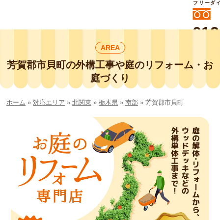
フリーダ
012
よいに
AREA
412
外構工事や庭リフォームは庭づくり業界
No.1チェーン店の
芳賀郡市貝町の外構工事や庭のリフォーム・お
smileガーデンプチ庭づくり事業部にお
庭づくり
任せください！
ホーム
»
対応エリア
»
北関東
»
栃木県
»
南部
»
芳賀郡市貝町