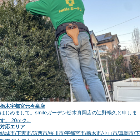
栃木宇都宮元今泉店
はじめまして。smileガーデン栃木真岡店の辻野暢久と申しま
す。 20ｍク...
対応エリア
結城市
/
下妻市
/
筑西市
/
桜川市
/
宇都宮市
/
栃木市
/
小山市
/
真岡市
/
下