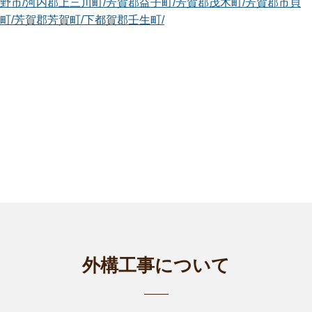
野市
/
河内郡上三川町
/
芳賀郡益子町
/
芳賀郡茂木町
/
芳賀郡市貝
町
/
芳賀郡芳賀町
/
下都賀郡壬生町
/
茨城笠間店
はじめまして。smileガーデン茨城笠間店の⻘⽊ 吉尋と申しま
す。 綺麗な...
対応エリア
水戸市
/
日立市
/
土浦市
/
石岡市
/
常陸太田市
/
高萩市
/
北茨城市
/
笠間
市
/
ひたちなか市
/
鹿嶋市
/
潮来市
/
常陸大宮市
/
那珂市
/
筑西市
/
かす
みがうら市
/
桜川市
/
神栖市
/
行方市
/
鉾田市
/
小美玉市
/
東茨城郡茨
城町
/
東茨城郡大洗町
/
東茨城郡城里町
/
那珂郡東海村
/
久慈郡大子
町
/
... more
栃木宇都宮店
植木屋smileガーデン栃木宇都宮店と申します。 長年の経験と
外構工事について
知識で、臨...
対応エリア
宇都宮市
/
栃木市
/
鹿沼市
/
日光市
/
真岡市
/
矢板市
/
さくら市
/
那須烏
山市
/
下野市
/
河内郡上三川町
/
芳賀郡益子町
/
芳賀郡市貝町
/
芳賀