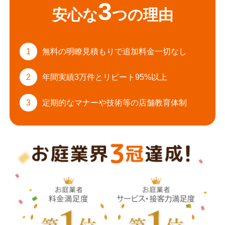
3
安心な
つの理由
1
無料の明瞭見積もりで
追加料金一切なし
2
年間実績3万件と
リピート95%以上
3
定期的なマナーや
技術等の店舗教育体制