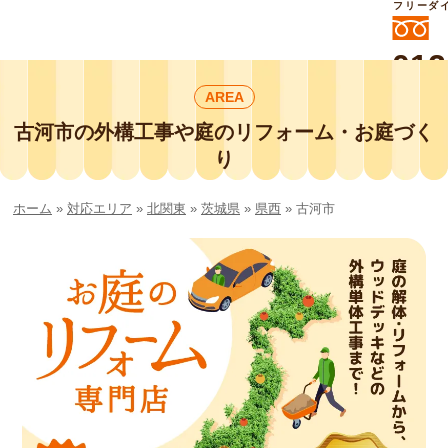
フリーダ
012
よいに
AREA
412
外構工事や庭リフォームは庭づくり業界
No.1チェーン店の
古河市の外構工事や庭のリフォーム・お庭づく
smileガーデンプチ庭づくり事業部にお
り
任せください！
ホーム
»
対応エリア
»
北関東
»
茨城県
»
県西
»
古河市