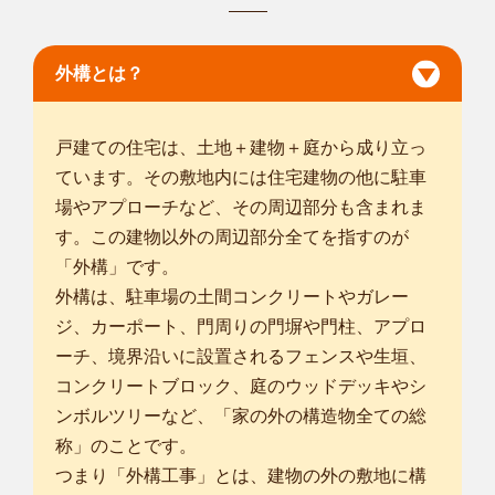
都賀郡野木町
/
邑楽郡板倉町
/
さいたま市西区
/
さいたま市北区
/
さ
いたま市大宮区
/
さいたま市見沼区
/
さいたま市中央区
/
さいたま
市桜区
/
さいたま市浦和区
/
さいたま市南区
/
さいたま市緑区
/
さい
外構とは？
たま市岩槻区
/
熊谷市
/
川口市
/
加須市
/
春日部市
/
羽生市
/
鴻巣市
/
上
尾市
/
... more
戸建ての住宅は、土地＋建物＋庭から成り立っ
ています。その敷地内には住宅建物の他に駐車
茨城常総花島店
場やアプローチなど、その周辺部分も含まれま
はじめまして、植木屋smileガーデン茨城常総花島店の稲毛田
す。この建物以外の周辺部分全てを指すのが
と申します。...
対応エリア
「外構」です。
土浦市
/
古河市
/
結城市
/
龍ケ崎市
/
下妻市
/
常総市
/
取手市
/
牛久市
/
つ
外構は、駐車場の土間コンクリートやガレー
くば市
/
守谷市
/
筑西市
/
坂東市
/
桜川市
/
つくばみらい市
/
稲敷郡阿
ジ、カーポート、門周りの門塀や門柱、アプロ
見町
/
結城郡八千代町
/
猿島郡五霞町
/
北相馬郡利根町
/
小山市
/
下
ーチ、境界沿いに設置されるフェンスや生垣、
都賀郡野木町
/
さいたま市岩槻区
/
春日部市
/
越谷市
/
久喜市
/
三郷
コンクリートブロック、庭のウッドデッキやシ
市
/
ンボルツリーなど、「家の外の構造物全ての総
... more
称」のことです。
つまり「外構工事」とは、建物の外の敷地に構
千葉野田柳沢店