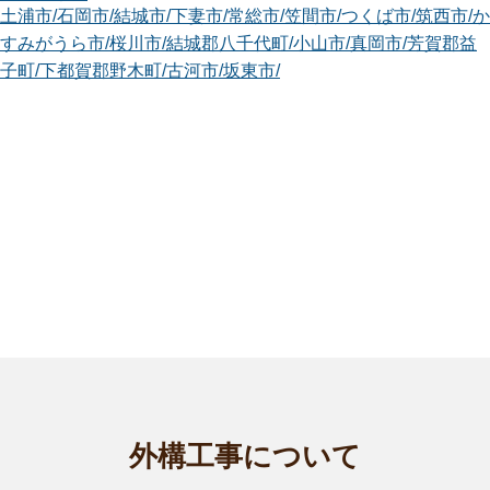
土浦市
/
石岡市
/
結城市
/
下妻市
/
常総市
/
笠間市
/
つくば市
/
筑西市
/
か
すみがうら市
/
桜川市
/
結城郡八千代町
/
小山市
/
真岡市
/
芳賀郡益
子町
/
下都賀郡野木町
/
古河市
/
坂東市
/
茨城古河2号店
お世話になっております、茨城古河２号店の青木です。 植木
の伐採や抜根...
対応エリア
古河市
/
結城市
/
下妻市
/
常総市
/
つくば市
/
筑西市
/
坂東市
/
結城郡八
千代町
/
猿島郡五霞町
/
猿島郡境町
/
栃木市
/
佐野市
/
小山市
/
下野市
/
下都賀郡野木町
/
加須市
/
春日部市
/
羽生市
/
久喜市
/
蓮田市
/
幸手市
/
白岡市
/
北足立郡伊奈町
/
南埼玉郡宮代町
/
北葛飾郡杉戸町
/
... more
埼玉杉戸店
はじめまして。smileガーデン埼玉杉戸店の木村 彰宏と申し
ます。 15年...
対応エリア
外構工事について
古河市
/
常総市
/
守谷市
/
坂東市
/
結城郡八千代町
/
猿島郡五霞町
/
下