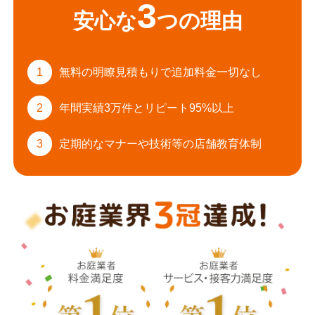
3
安心な
つの理由
1
無料の明瞭見積もりで
追加料金一切なし
2
年間実績3万件と
リピート95%以上
3
定期的なマナーや
技術等の店舗教育体制