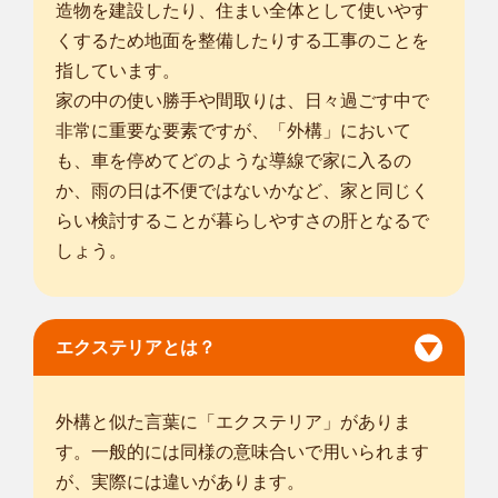
はじめまして！！smileガーデン千葉野田柳沢店の倉持と申し
造物を建設したり、住まい全体として使いやす
ます。お庭の...
くするため地面を整備したりする工事のことを
対応エリア
指しています。
古河市
/
龍ケ崎市
/
下妻市
/
常総市
/
取手市
/
牛久市
/
つくば市
/
守谷市
/
家の中の使い勝手や間取りは、日々過ごす中で
坂東市
/
つくばみらい市
/
結城郡八千代町
/
猿島郡五霞町
/
猿島郡境
非常に重要な要素ですが、「外構」において
町
/
さいたま市西区
/
さいたま市北区
/
さいたま市大宮区
/
さいたま
も、車を停めてどのような導線で家に入るの
市見沼区
/
さいたま市中央区
/
さいたま市桜区
/
さいたま市浦和区
/
さいたま市南区
か、雨の日は不便ではないかなど、家と同じく
/
さいたま市緑区
/
さいたま市岩槻区
/
川口市
/
春日
部市
/
らい検討することが暮らしやすさの肝となるで
... more
しょう。
エクステリアとは？
外構と似た言葉に「エクステリア」がありま
す。一般的には同様の意味合いで用いられます
が、実際には違いがあります。