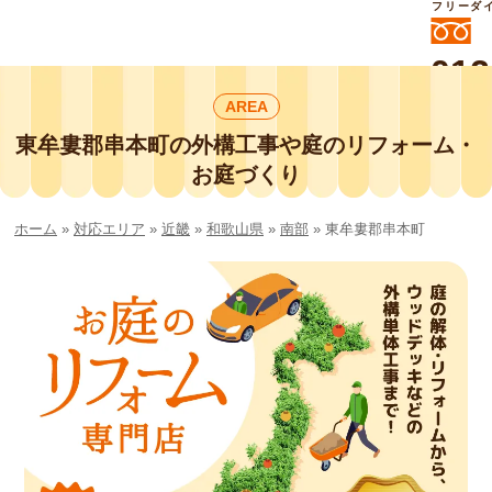
フリーダ
012
よいに
AREA
412
外構工事や庭リフォームは庭づくり業界
No.1チェーン店の
東牟婁郡串本町の外構工事や庭のリフォーム・
smileガーデンプチ庭づくり事業部にお
お庭づくり
任せください！
ホーム
»
対応エリア
»
近畿
»
和歌山県
»
南部
»
東牟婁郡串本町